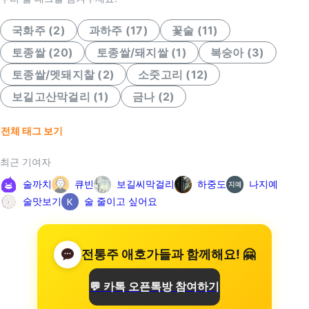
국화주
(
2
)
과하주
(
17
)
꽃술
(
11
)
토종쌀
(
20
)
토종쌀/돼지쌀
(
1
)
복숭아
(
3
)
토종쌀/멧돼지찰
(
2
)
소줏고리
(
12
)
보길고산막걸리
(
1
)
금나
(
2
)
전체 태그 보기
최근 기여자
술까치
큐빈
보길씨막걸리
하중도
나지예
술맛보기
술 줄이고 싶어요
전통주 애호가들과 함께해요! 🤗
💬 카톡 오픈톡방 참여하기