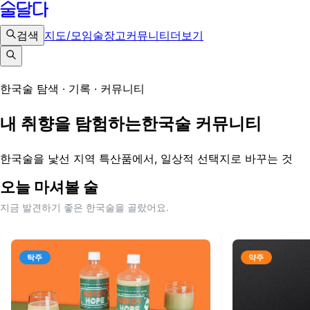
검색
지도/모임
술장고
커뮤니티
더보기
한국술 탐색 · 기록 · 커뮤니티
내 취향을 탐험하는
한국술 커뮤니티
한국술을 낯선 지역 특산품에서,
일상적 선택지로 바꾸는 것
오늘 마셔볼 술
지금 발견하기 좋은 한국술을 골랐어요.
탁주
약주