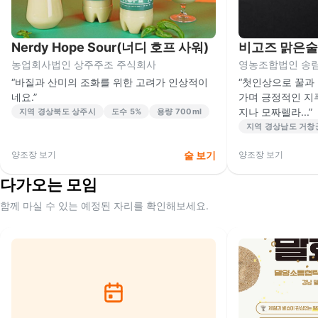
Nerdy Hope Sour(너디 호프 사워)
비고즈 맑은술(B
농업회사법인 상주주조 주식회사
영농조합법인 송
“
바질과 산미의 조화를 위한 고려가 인상적이
“
첫인상으로 꿀과 
네요.
”
가며 긍정적인 지
지나 모짜렐라...
”
지역
경상북도 상주시
도수
5%
용량
700ml
지역
경상남도 거창
술 보기
양조장 보기
양조장 보기
다가오는 모임
함께 마실 수 있는 예정된 자리를 확인해보세요.