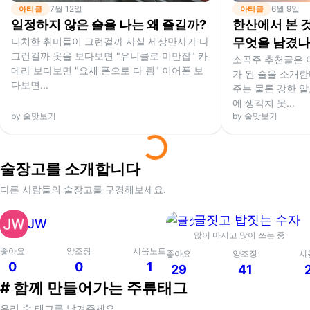
7월 12일
6월 9일
아티클
아티클
일정하지 않은 술을 나는 왜 즐길까?
한산에서 본 것
니치한 취미들이 그런걸까 사실 세상만사가 다
무엇을 남겼나
그런걸까 옷을 보다보면 "유니클로 미만잡" 카
소곡주 추천글은 
메라 보다보면 "요새 폰으로 다 됨" 이어폰 보
가 된 술을 소개
다보면...
주는 물론 강한 알
에 생각치 못...
by
술맛보기
by
술맛보기
술장고를 소개합니다
다른 사람들의 술장고를 구경해보세요.
글짓고 밥짓는 수자
JW
많이 마시고 많이 쓰는 중
좋아요
양조장
시음노트
좋아요
양조장
시
0
0
1
29
41
# 함께 만들어가는 주류태그
우리 술 태그를 남겨주세요.