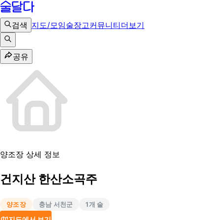
검색
지도/모임
술장고
커뮤니티
더보기
공유
양조장 상세 정보
건지산 한산소곡주
양조장
충남 서천군
1
개 술
지도에서 보기