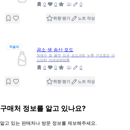
0
0
0
(
0
)
취향 평가
노트 작성
막걸리
곰소 생 송산 포도
정제수, 쌀, 물엿, 입국, 포도과립, 누룩, 건조효모, 아
스파탐, 아세설팜칼륨
0
0
0
(
0
)
취향 평가
노트 작성
구매처 정보를 알고 있나요?
알고 있는 판매처나 방문 정보를 제보해주세요.