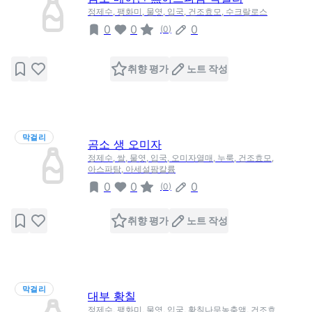
정제수, 팽화미, 물엿, 입국, 건조효모, 수크랄로스
0
0
0
(
0
)
취향 평가
노트 작성
막걸리
곰소 생 오미자
정제수, 쌀, 물엿, 입국, 오미자열매, 누룩, 건조효모,
아스파탐, 아세설팜칼륨
0
0
0
(
0
)
취향 평가
노트 작성
막걸리
대부 황칠
정제수, 팽화미, 물엿, 입국, 황칠나무농축액, 건조효