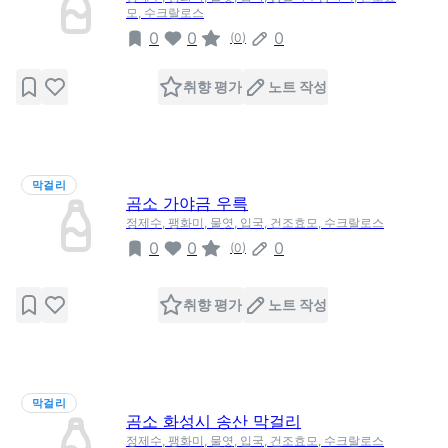
모, 수크랄로스
0
0
0
(
0
)
취향 평가
노트 작성
막걸리
곰소 가야금 우륵
정제수, 팽화미, 물엿, 입국, 건조효모, 수크랄로스
0
0
0
(
0
)
취향 평가
노트 작성
막걸리
곰소 화성시 송산 막걸리
정제수, 팽화미, 물엿, 입국, 건조효모, 수크랄로스