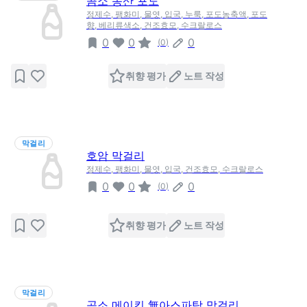
곰소 송산 포도
정제수, 팽화미, 물엿, 입국, 누룩, 포도농축액, 포도
향, 베리류색소, 건조효모, 수크랄로스
0
0
0
(
0
)
취향 평가
노트 작성
막걸리
호암 막걸리
정제수, 팽화미, 물엿, 입국, 건조효모, 수크랄로스
0
0
0
(
0
)
취향 평가
노트 작성
막걸리
곰소 메이킨 無아스파탐 막걸리