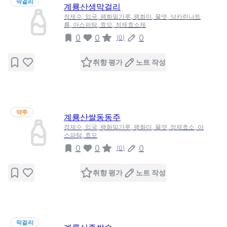
막걸리
계룡산생막걸리
정제수, 입국, 팽화밀가루, 팽화미, 물엿, 삭카린나트
륨, 아스파탐, 효모, 정제효소제
0
0
0
(
0
)
취향 평가
노트 작성
약주
계룡산쌀동동주
정제수, 입국, 팽화밀가루, 팽화미, 물엿, 정제효소, 아
스파탐, 효모
0
0
0
(
0
)
취향 평가
노트 작성
막걸리