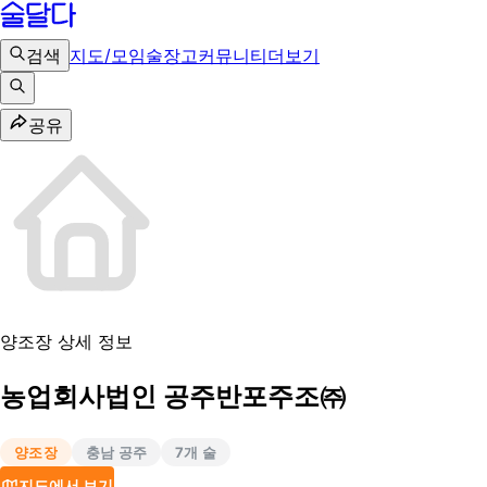
검색
지도/모임
술장고
커뮤니티
더보기
공유
양조장 상세 정보
농업회사법인 공주반포주조㈜
양조장
충남 공주
7
개 술
지도에서 보기