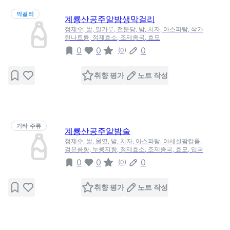
막걸리
계룡산공주알밤생막걸리
정제수, 쌀, 밀가루, 전분당, 밤, 치자, 아스파탐, 삭카
린나트륨, 정제효소, 조제종국, 효모
0
0
0
(
0
)
취향 평가
노트 작성
기타 주류
계룡산공주알밤술
정제수, 쌀, 물엿, 밤, 치자, 아스파탐, 아세설팜칼륨,
검은콩향, 누룽지향, 정제효소, 조제종국, 효모, 입국
0
0
0
(
0
)
취향 평가
노트 작성