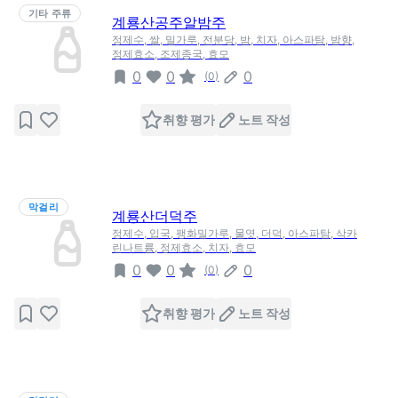
기타 주류
계룡산공주알밤주
정제수, 쌀, 밀가루, 전분당, 밤, 치자, 아스파탐, 밤향,
정제효소, 조제종국, 효모
0
0
0
(
0
)
취향 평가
노트 작성
막걸리
계룡산더덕주
정제수, 입국, 팽화밀가루, 물엿, 더덕, 아스파탐, 삭카
린나트륨, 정제효소, 치자, 효모
0
0
0
(
0
)
취향 평가
노트 작성