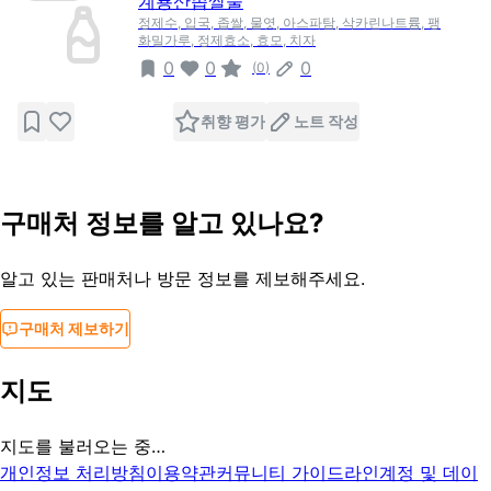
계룡산좁쌀술
정제수, 입국, 좁쌀, 물엿, 아스파탐, 삭카린나트륨, 팽
화밀가루, 정제효소, 효모, 치자
0
0
0
(
0
)
취향 평가
노트 작성
구매처 정보를 알고 있나요?
알고 있는 판매처나 방문 정보를 제보해주세요.
구매처 제보하기
지도
지도를 불러오는 중…
개인정보 처리방침
이용약관
커뮤니티 가이드라인
계정 및 데이