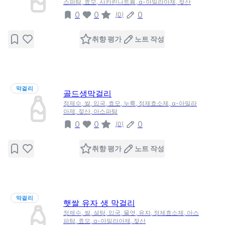
스파탐, 효모, 사카린나트륨, α-아밀라아제, 젖산
0
0
0
(
0
)
취향 평가
노트 작성
막걸리
골드생막걸리
정제수, 쌀, 입국, 효모, 누룩, 정제효소제, α-아밀라
아제, 젖산, 아스파탐
0
0
0
(
0
)
취향 평가
노트 작성
막걸리
햇쌀 유자 생 막걸리
정제수, 쌀, 설탕, 입국, 물엿, 유자, 정제효소제, 아스
파탐, 효모, α-아밀라아제, 젖산