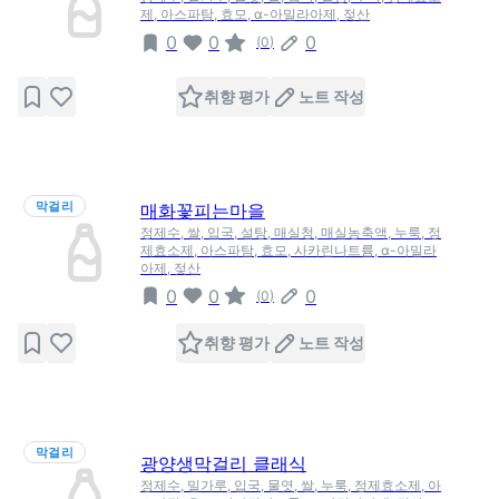
제, 아스파탐, 효모, α-아밀라아제, 젖산
0
0
0
(
0
)
취향 평가
노트 작성
막걸리
매화꽃피는마을
정제수, 쌀, 입국, 설탕, 매실청, 매실농축액, 누룩, 정
제효소제, 아스파탐, 효모, 사카린나트륨, α-아밀라
아제, 젖산
0
0
0
(
0
)
취향 평가
노트 작성
막걸리
광양생막걸리 클래식
정제수, 밀가루, 입국, 물엿, 쌀, 누룩, 정제효소제, 아