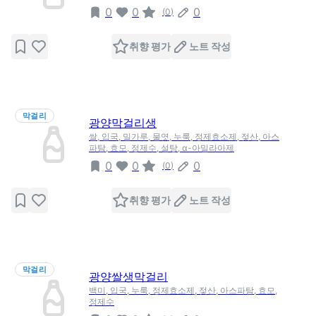
0
0
0
(
0
)
취향 평가
노트 작성
막걸리
광양막걸리생
쌀, 입국, 밀가루, 물엿, 누룩, 정제효소제, 젖산, 아스
파탐, 효모, 정제수, 설탕, α-아밀라아제
0
0
0
(
0
)
취향 평가
노트 작성
막걸리
광양쌀생막걸리
백미, 입국, 누룩, 정제효소제, 젖산, 아스파탐, 효모,
정제수