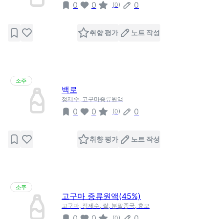
0
0
0
(
0
)
취향 평가
노트 작성
소주
백로
정제수, 고구마증류원액
0
0
0
(
0
)
취향 평가
노트 작성
소주
고구마 증류원액(45%)
고구마, 정제수, 쌀, 분말종국, 효모
0
0
0
(
0
)