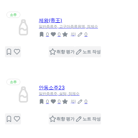
소주
제왕(帝王)
일반증류주, 고구마증류원액, 정제수
0
0
0
(
0
)
취향 평가
노트 작성
소주
안동소주23
일반증류주, 설탕, 정제수
0
0
0
(
0
)
취향 평가
노트 작성