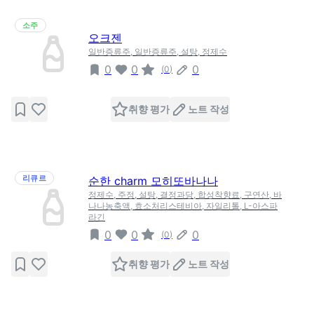
소주
오크젠
일반증류주, 일반증류주, 설탕, 정제수
0
0
0
(
0
)
취향 평가
노트 작성
리큐르
순한 charm 모히또바나나
정제수, 주정, 설탕, 결정과당, 합성착향료, 구연산, 바
나나농축액, 효소처리스테비아, 자일리톨, L-아스파
라긴
0
0
0
(
0
)
취향 평가
노트 작성