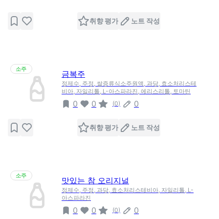
취향 평가
노트 작성
소주
금복주
정제수, 주정, 쌀증류식소주원액, 과당, 효소처리스테
비아, 자일리톨, L-아스파라진, 에리스리톨, 토마틴
0
0
0
(
0
)
취향 평가
노트 작성
소주
맛있는 참 오리지널
정제수, 주정, 과당, 효소처리스테비아, 자일리톨, L-
아스파라진
0
0
0
(
0
)