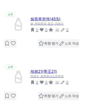
소주
쌀증류원액(45%)
쌀, 분말종국, 효모, 정제수
0
0
0
(
0
)
취향 평가
노트 작성
소주
제왕21(帝王21)
정제수, 쌀증류식소주원액
0
0
0
(
0
)
취향 평가
노트 작성