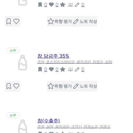
0
0
0
(
0
)
취향 평가
노트 작성
소주
참 담금주 35%
주정, 효소처리스테비아, 결정과당, 정제수, 설탕
0
0
0
(
0
)
취향 평가
노트 작성
소주
참(수출주)
주정, 설탕, 결정과당, 구연산, 정제소금, 정제수