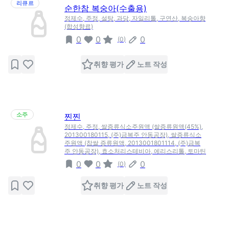
리큐르
순한참 복숭아(수출용)
정제수, 주정, 설탕, 과당, 자일리톨, 구연산, 복숭아향
(합성향료)
0
0
0
(
0
)
취향 평가
노트 작성
소주
찐찐
정제수, 주정, 쌀증류식소주원액 (쌀증류원액(45%),
201300180115, (주)금복주 안동공장), 쌀증류식소
주원액 (찹쌀 증류원액, 2013001801114, (주)금복
주 안동공장), 효소처리스테비아, 에리스리톨, 토마틴
0
0
0
(
0
)
취향 평가
노트 작성