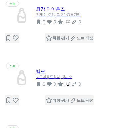
소주
최강 라이온즈
정제수, 주정, 고구마증류원액
0
0
0
(
0
)
취향 평가
노트 작성
소주
백로
고구마증류원액, 정제수
0
0
0
(
0
)
취향 평가
노트 작성