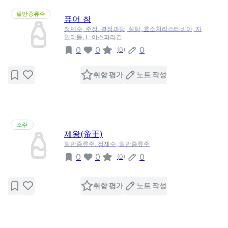
일반증류주
퓨어 참
정제수, 주정, 결정과당, 설탕, 효소처리스테비아, 자
일리톨, L-아스파라긴
0
0
0
(
0
)
취향 평가
노트 작성
소주
제왕(帝王)
일반증류주, 정제수, 일반증류주
0
0
0
(
0
)
취향 평가
노트 작성