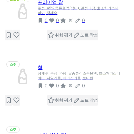
프리미엄 참
주정, 45% 증류원액(백미), 결정과당, 효소처리스테
비아, 정제수
0
0
0
(
0
)
취향 평가
노트 작성
소주
참
정제수, 주정, 과당, 쌀증류식소주원액, 효소처리스테
비아, 자일리톨, 에리스리톨, 토마틴
0
0
0
(
0
)
취향 평가
노트 작성
소주