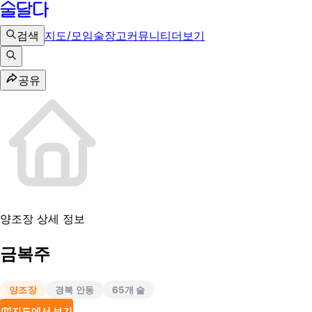
검색
지도/모임
술장고
커뮤니티
더보기
공유
양조장 상세 정보
금복주
양조장
경북 안동
65
개 술
지도에서 보기