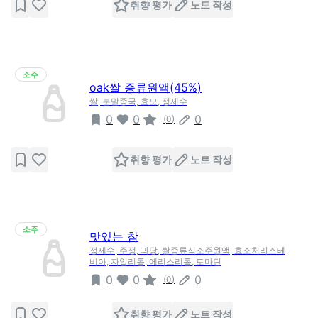
취향 평가
노트 작성
소주
oak쌀 증류원액(45%)
쌀, 분말종국, 효모, 정제수
0
0
0
(
0
)
취향 평가
노트 작성
소주
맛있는 참
정제수, 주정, 과당, 쌀증류식소주원액, 효소처리스테
비아, 자일리톨, 에리스리톨, 토마틴
0
0
0
(
0
)
취향 평가
노트 작성