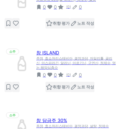
0
0
0
(
0
)
취향 평가
노트 작성
소주
참 ISLAND
주정, 효소처리스테비아, 결정과당, 자일리톨, 글리
신, 아스파라긴, 알라닌, 아르기닌, 구연산, 정제수, 먹
는 해양심층수
0
0
0
(
0
)
취향 평가
노트 작성
소주
참 담금주 30%
주정, 효소처리스테비아, 결정과당, 설탕, 정제수