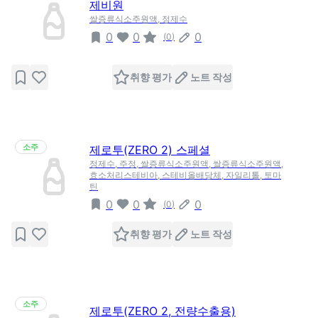
제비원
쌀증류식소주원액, 정제수
0
0
0
(
0
)
취향 평가
노트 작성
소주
제로투(ZERO 2) 스페셜
정제수, 주정, 쌀증류식소주원액, 쌀증류식소주원액,
효소처리스테비아, 스테비올배당체, 자일리톨, 토마
틴
0
0
0
(
0
)
취향 평가
노트 작성
소주
제로투(ZERO 2, 전량수출용)