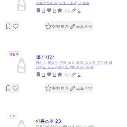
증류원액 45%(보리 국내산), 정제수
0
0
0
(
0
)
취향 평가
노트 작성
과실주
엘리지앙
정제수, 과실주, 주정, 설탕, 과당, 과실주, 구연산, 합
성향료, 포도과피색소, 차아황산나트륨
0
0
0
(
0
)
취향 평가
노트 작성
소주
안동소주 23
증류원액 45%(쌀 국내산), 정제수, 설탕