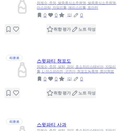
정제수, 주정, 쌀증류식소주원액, 쌀증류식소주원액,
아스파탐, 자일리톨, 에리스리톨, 토마틴
0
0
0
(
0
)
취향 평가
노트 작성
리큐르
스윗파티 청포도
정제수, 주정, 설탕, 과당, 효소처리스테비아, 자일리
톨, L-아스파라진, 구연산, 청포도농축액, 합성향료
0
0
0
(
0
)
취향 평가
노트 작성
리큐르
스윗파티 사과
정제수, 주정, 설탕, 과당, 효소처리스테비아, 자일리