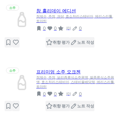
소주
참 홀리데이 에디션
정제수, 주정, 과당, 효소처리스테비아, 에리스리톨,
토마틴
0
0
0
(
0
)
취향 평가
노트 작성
소주
프리미엄 소주 오크젠
정제수, 주정, 보리증류식소주원액, 쌀증류식소주원
액, 효소처리스테비아, 스테비올배당체, 에리스리톨,
토마틴
0
0
0
(
0
)
취향 평가
노트 작성