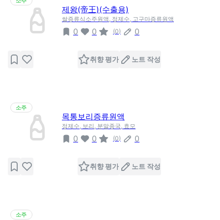
소주
제왕(帝王)(수출용)
쌀증류식소주원액, 정제수, 고구마증류원액
0
0
0
(
0
)
취향 평가
노트 작성
소주
목통보리증류원액
정제수, 보리, 분말종국, 효모
0
0
0
(
0
)
취향 평가
노트 작성
소주