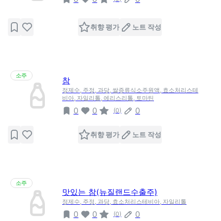
취향 평가
노트 작성
소주
참
정제수, 주정, 과당, 쌀증류식소주원액, 효소처리스테
비아, 자일리톨, 에리스리톨, 토마틴
0
0
0
(
0
)
취향 평가
노트 작성
소주
맛있는 참(뉴질랜드수출주)
정제수, 주정, 과당, 효소처리스테비아, 자일리톨
0
0
0
(
0
)