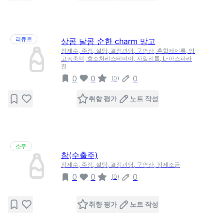
리큐르
상콤 달콤 순한 charm 망고
정제수, 주정, 설탕, 결정과당, 구연산, 혼합제제류, 망
고농축액, 효소처리스테비아, 자일리톨, L-아스파라
진
0
0
0
(
0
)
취향 평가
노트 작성
소주
참(수출주)
정제수, 주정, 설탕, 결정과당, 구연산, 정제소금
0
0
0
(
0
)
취향 평가
노트 작성