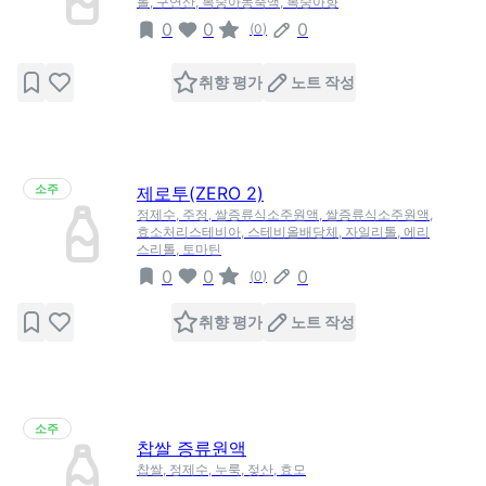
톨, 구연산, 복숭아농축액, 복숭아향
0
0
0
(
0
)
취향 평가
노트 작성
소주
제로투(ZERO 2)
정제수, 주정, 쌀증류식소주원액, 쌀증류식소주원액,
효소처리스테비아, 스테비올배당체, 자일리톨, 에리
스리톨, 토마틴
0
0
0
(
0
)
취향 평가
노트 작성
소주
찹쌀 증류원액
찹쌀, 정제수, 누룩, 젖산, 효모