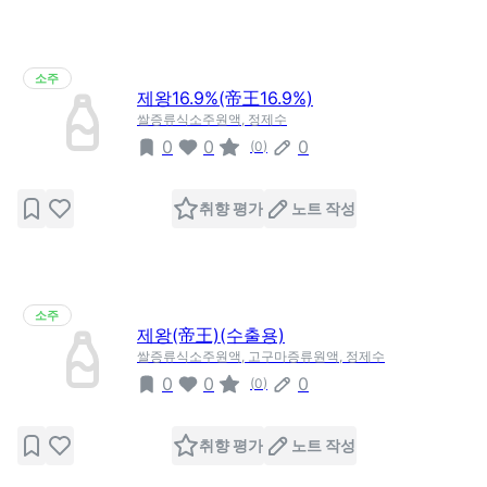
소주
제왕16.9%(帝王16.9%)
쌀증류식소주원액, 정제수
0
0
0
(
0
)
취향 평가
노트 작성
소주
제왕(帝王)(수출용)
쌀증류식소주원액, 고구마증류원액, 정제수
0
0
0
(
0
)
취향 평가
노트 작성