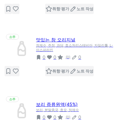
취향 평가
노트 작성
소주
맛있는 참 오리지널
정제수, 주정, 과당, 효소처리스테비아, 자일리톨, L-
아스파라진
0
0
0
(
0
)
취향 평가
노트 작성
소주
보리 증류원액(45%)
보리, 분말종국, 효모, 정제수
0
0
0
(
0
)