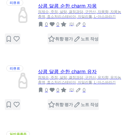
리큐르
상콤 달콤 순한 charm 자몽
정제수, 주정, 설탕, 결정과당, 구연산, 자몽향, 자몽농
축액, 효소처리스테비아, 자일리톨, L-아스파라긴
0
0
0
(
0
)
취향 평가
노트 작성
리큐르
상콤 달콤 순한 charm 유자
정제수, 주정, 설탕, 결정과당, 구연산, 유자향, 유자농
축액, 효소처리스테비아, 자일리톨, L-아스파라긴
0
0
0
(
0
)
취향 평가
노트 작성
일반증류주