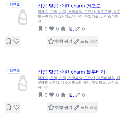
리큐르
상콤 달콤 순한 charm 청포도
정제수, 주정, 설탕, 결정과당, 구연산, 청포도향, 청포
도농축액, 효소처리스테비아, 자일리톨, L-아스파라
긴
0
0
0
(
0
)
취향 평가
노트 작성
리큐르
상콤 달콤 순한 charm 블루베리
정제수, 주정, 설탕, 결정과당, 구연산, 블루베리향, 블
루베리농축액, 효소처리스테비아, 자일리톨, L-아스
파라긴
0
0
0
(
0
)
취향 평가
노트 작성