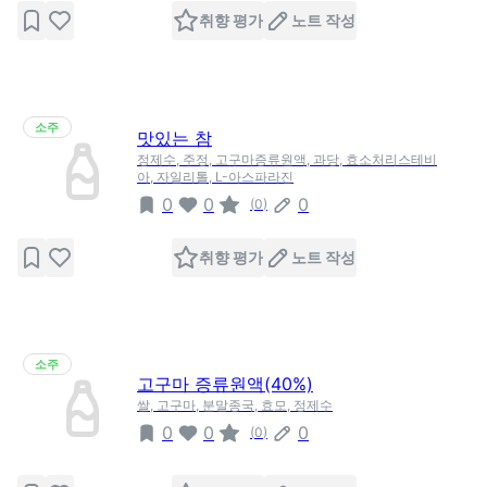
취향 평가
노트 작성
소주
맛있는 참
정제수, 주정, 고구마증류원액, 과당, 효소처리스테비
아, 자일리톨, L-아스파라진
0
0
0
(
0
)
취향 평가
노트 작성
소주
고구마 증류원액(40%)
쌀, 고구마, 분말종국, 효모, 정제수
0
0
0
(
0
)