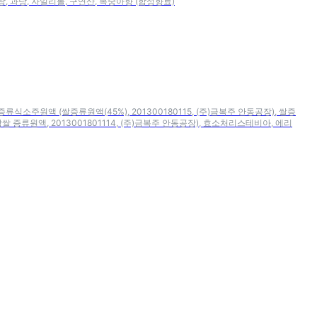
탕, 과당, 자일리톨, 구연산, 복숭아향 (합성향료)
증류식소주원액 (쌀증류원액(45%), 201300180115, (주)금복주 안동공장), 쌀증
 증류원액, 2013001801114, (주)금복주 안동공장), 효소처리스테비아, 에리