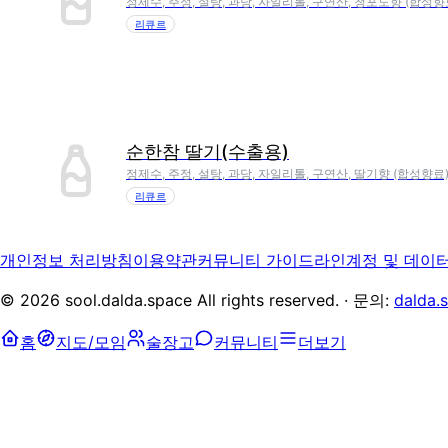
정제수, 주정, 설탕, 과당, 자일리톨, 구연산, 청포도향 (합성향
리큐르
순한참 딸기(수출용)
정제수, 주정, 설탕, 과당, 자일리톨, 구연산, 딸기향 (합성향료
리큐르
개인정보 처리방침
이용약관
커뮤니티 가이드라인
계정 및 데이
©
2026
sool.dalda.space All rights reserved. · 문의:
dalda.
홈
지도/모임
술장고
커뮤니티
더보기