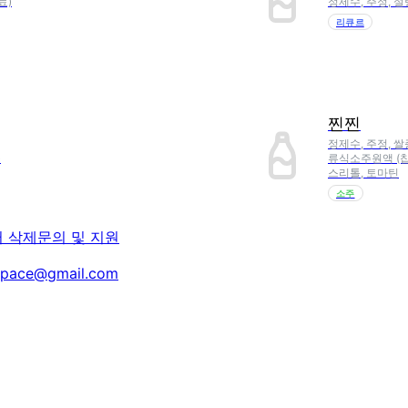
료)
정제수, 주정, 설
리큐르
찐찐
정제수, 주정, 쌀
)
류식소주원액 (찹쌀
스리톨, 토마틴
소주
터 삭제
문의 및 지원
space@gmail.com