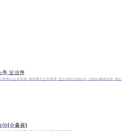
소주 오크젠
 보리증류식소주원액, 쌀증류식소주원액, 효소처리스테비아, 스테비올배당체, 에리
숭아(수출용)