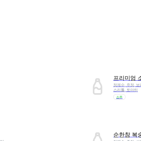
프리미엄 
정제수, 주정,
스리톨, 토마틴
소주
순한참 복