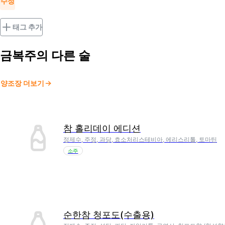
수정
태그 추가
금복주
의 다른 술
양조장 더보기
참 홀리데이 에디션
정제수, 주정, 과당, 효소처리스테비아, 에리스리톨, 토마틴
소주
순한참 청포도(수출용)