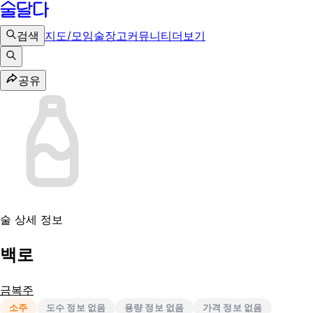
검색
지도/모임
술장고
커뮤니티
더보기
공유
술 상세 정보
백로
금복주
소주
도수 정보 없음
용량 정보 없음
가격 정보 없음