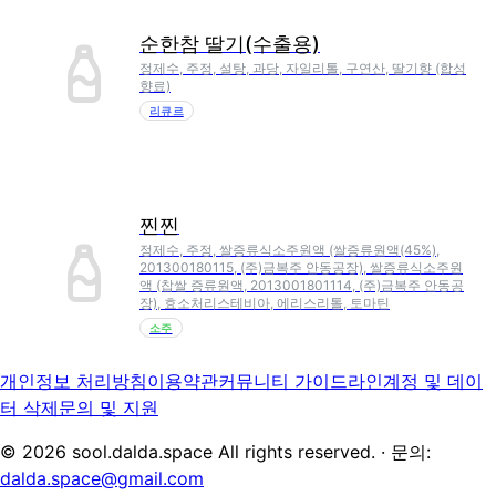
순한참 딸기(수출용)
정제수, 주정, 설탕, 과당, 자일리톨, 구연산, 딸기향 (합성
향료)
리큐르
찐찐
정제수, 주정, 쌀증류식소주원액 (쌀증류원액(45%),
201300180115, (주)금복주 안동공장), 쌀증류식소주원
액 (찹쌀 증류원액, 2013001801114, (주)금복주 안동공
장), 효소처리스테비아, 에리스리톨, 토마틴
소주
개인정보 처리방침
이용약관
커뮤니티 가이드라인
계정 및 데이
터 삭제
문의 및 지원
©
2026
sool.dalda.space All rights reserved. · 문의:
dalda.space@gmail.com