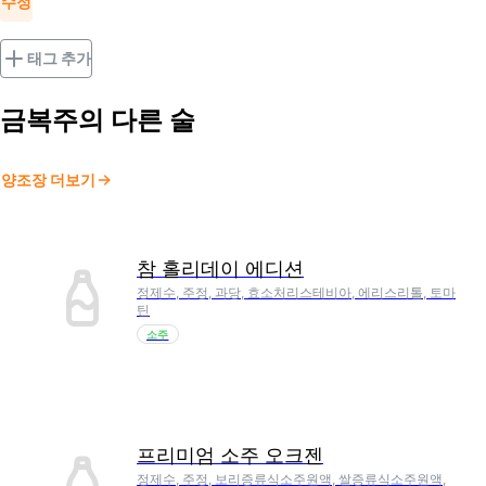
수정
태그 추가
금복주
의 다른 술
양조장 더보기
참 홀리데이 에디션
정제수, 주정, 과당, 효소처리스테비아, 에리스리톨, 토마
틴
소주
프리미엄 소주 오크젠
정제수, 주정, 보리증류식소주원액, 쌀증류식소주원액,