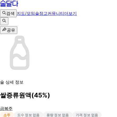
검색
지도/모임
술장고
커뮤니티
더보기
공유
술 상세 정보
쌀증류원액(45%)
금복주
소주
도수 정보 없음
용량 정보 없음
가격 정보 없음