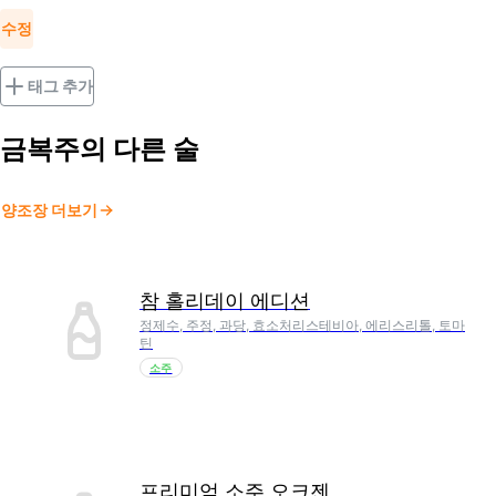
수정
태그 추가
금복주
의 다른 술
양조장 더보기
참 홀리데이 에디션
정제수, 주정, 과당, 효소처리스테비아, 에리스리톨, 토마
틴
소주
프리미엄 소주 오크젠