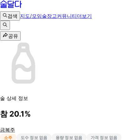
검색
지도/모임
술장고
커뮤니티
더보기
공유
술 상세 정보
참 20.1%
금복주
소주
도수 정보 없음
용량 정보 없음
가격 정보 없음