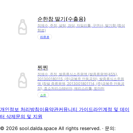
순한참 딸기(수출용)
정제수, 주정, 설탕, 과당, 자일리톨, 구연산, 딸기향 (합성
향료)
리큐르
찐찐
정제수, 주정, 쌀증류식소주원액 (쌀증류원액(45%),
201300180115, (주)금복주 안동공장), 쌀증류식소주원
액 (찹쌀 증류원액, 2013001801114, (주)금복주 안동공
장), 효소처리스테비아, 에리스리톨, 토마틴
소주
개인정보 처리방침
이용약관
커뮤니티 가이드라인
계정 및 데이
터 삭제
문의 및 지원
©
2026
sool.dalda.space All rights reserved. · 문의: