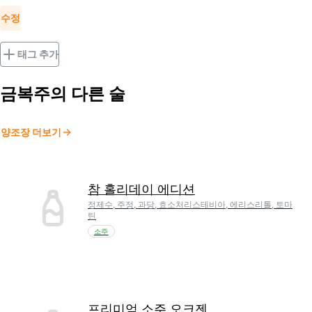
수정
태그 추가
금복주
의 다른 술
양조장 더보기
참 홀리데이 에디션
정제수, 주정, 과당, 효소처리스테비아, 에리스리톨, 토마
틴
소주
프리미엄 소주 오크젠