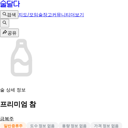
검색
지도/모임
술장고
커뮤니티
더보기
공유
술 상세 정보
프리미엄 참
금복주
일반증류주
도수 정보 없음
용량 정보 없음
가격 정보 없음