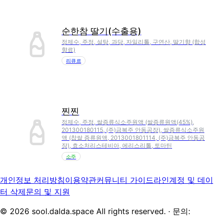
순한참 딸기(수출용)
정제수, 주정, 설탕, 과당, 자일리톨, 구연산, 딸기향 (합성
향료)
리큐르
찐찐
정제수, 주정, 쌀증류식소주원액 (쌀증류원액(45%),
201300180115, (주)금복주 안동공장), 쌀증류식소주원
액 (찹쌀 증류원액, 2013001801114, (주)금복주 안동공
장), 효소처리스테비아, 에리스리톨, 토마틴
소주
개인정보 처리방침
이용약관
커뮤니티 가이드라인
계정 및 데이
터 삭제
문의 및 지원
©
2026
sool.dalda.space All rights reserved. · 문의: