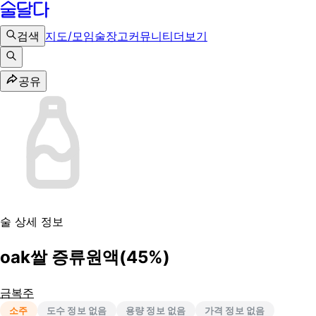
검색
지도/모임
술장고
커뮤니티
더보기
공유
술 상세 정보
oak쌀 증류원액(45%)
금복주
소주
도수 정보 없음
용량 정보 없음
가격 정보 없음