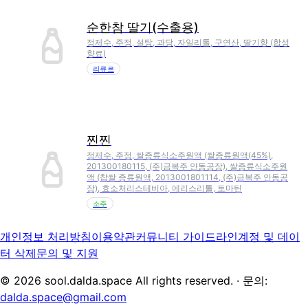
순한참 딸기(수출용)
정제수, 주정, 설탕, 과당, 자일리톨, 구연산, 딸기향 (합성
향료)
리큐르
찐찐
정제수, 주정, 쌀증류식소주원액 (쌀증류원액(45%),
201300180115, (주)금복주 안동공장), 쌀증류식소주원
액 (찹쌀 증류원액, 2013001801114, (주)금복주 안동공
장), 효소처리스테비아, 에리스리톨, 토마틴
소주
개인정보 처리방침
이용약관
커뮤니티 가이드라인
계정 및 데이
터 삭제
문의 및 지원
©
2026
sool.dalda.space All rights reserved. · 문의:
dalda.space@gmail.com