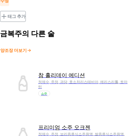
수정
태그 추가
금복주
의 다른 술
양조장 더보기
참 홀리데이 에디션
정제수, 주정, 과당, 효소처리스테비아, 에리스리톨, 토마
틴
소주
프리미엄 소주 오크젠
정제수, 주정, 보리증류식소주원액, 쌀증류식소주원액,