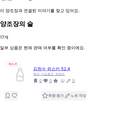
이 양조장과 연결된 이야기를 찾고 있어요.
양조장의 술
17
개
일부 상품은 현재 판매 여부를 확인 중이에요.
위스키
김창수 위스키 52.4
맥아, 건조효모, 정제수
0
0
0
(
0
)
취향 평가
노트 작성