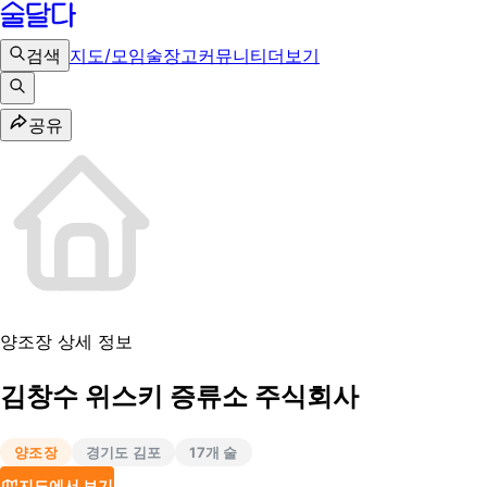
검색
지도/모임
술장고
커뮤니티
더보기
공유
양조장 상세 정보
김창수 위스키 증류소 주식회사
양조장
경기도 김포
17
개 술
지도에서 보기