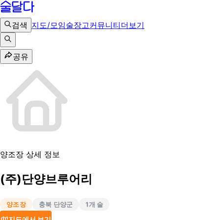
검색
지도/모임
술장고
커뮤니티
더보기
공유
양조장 상세 정보
(주)단양브루어리
양조장
충북 단양군
1
개 술
지도에서 보기