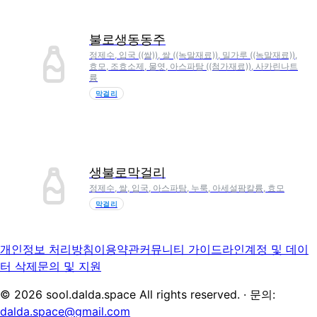
불로생동동주
정제수, 입국 ((쌀)), 쌀 ((녹말재료)), 밀가루 ((녹말재료)),
효모, 조효소제, 물엿, 아스파탐 ((첨가재료)), 사카린나트
륨
막걸리
생불로막걸리
정제수, 쌀, 입국, 아스파탐, 누룩, 아세설팜칼륨, 효모
막걸리
개인정보 처리방침
이용약관
커뮤니티 가이드라인
계정 및 데이
터 삭제
문의 및 지원
©
2026
sool.dalda.space All rights reserved. · 문의:
dalda.space@gmail.com