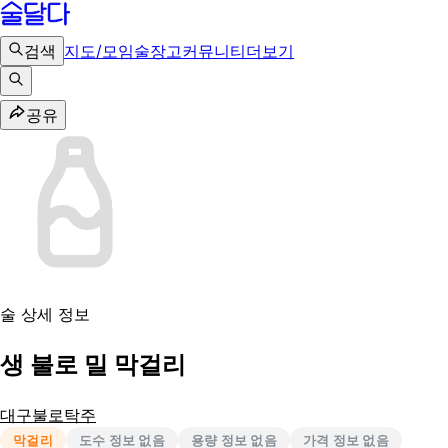
검색
지도/모임
술장고
커뮤니티
더보기
공유
술 상세 정보
생 불로 밀 막걸리
대구불로탁주
막걸리
도수 정보 없음
용량 정보 없음
가격 정보 없음