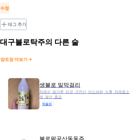
수정
태그 추가
대구불로탁주
의 다른 술
양조장 더보기
생불로 밀막걸리
정제수, 밀가루, 입국, 구연산, 아스파탐, 누룩, 정제효소
제, 젖산, 효모
막걸리
불로팔공산동동주