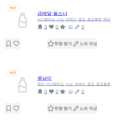
맥주
금메달 필스너
이산화탄소, 산소, 정제수, 효모, 호프펠렛, 맥아
0
0
0
(
0
)
취향 평가
노트 작성
맥주
웅남이
맥아, 이산화탄소, 산소, 정제수, 효모, 호프펠렛
0
0
0
(
0
)
취향 평가
노트 작성