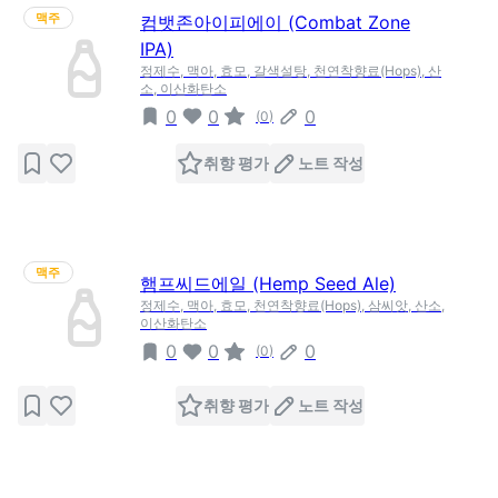
맥주
컴뱃존아이피에이 (Combat Zone
IPA)
정제수, 맥아, 효모, 갈색설탕, 천연착향료(Hops), 산
소, 이산화탄소
0
0
0
(
0
)
취향 평가
노트 작성
맥주
햄프씨드에일 (Hemp Seed Ale)
정제수, 맥아, 효모, 천연착향료(Hops), 삼씨앗, 산소,
이산화탄소
0
0
0
(
0
)
취향 평가
노트 작성