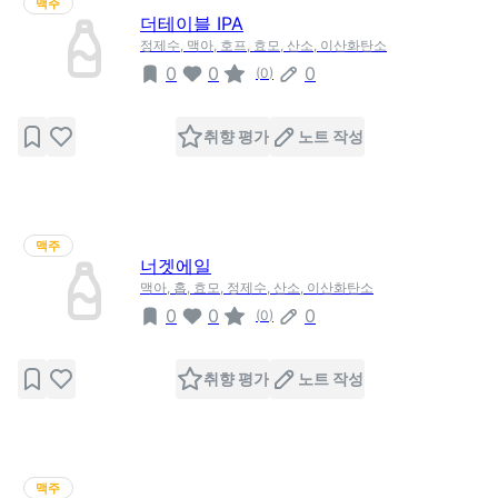
맥주
더테이블 IPA
정제수, 맥아, 호프, 효모, 산소, 이산화탄소
0
0
0
(
0
)
취향 평가
노트 작성
맥주
너겟에일
맥아, 홉, 효모, 정제수, 산소, 이산화탄소
0
0
0
(
0
)
취향 평가
노트 작성
맥주