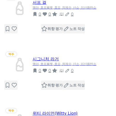
서프 걸
맥아, 호프펠렛, 효모, 정제수, 산소, 이산화탄소
0
0
0
(
0
)
취향 평가
노트 작성
맥주
시그니처 라거
맥아, 호프펠렛, 효모, 정제수, 산소, 이산화탄소
0
0
0
(
0
)
취향 평가
노트 작성
맥주
위티 라이언(Witty Lion)