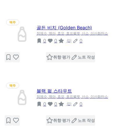
맥주
골든 비치 (Golden Beach)
정제수, 맥아, 효모, 호프펠렛, 산소, 이산화탄소
0
0
0
(
0
)
취향 평가
노트 작성
맥주
블랙 펄 스타우트
정제수, 맥아, 효모, 호프펠렛, 산소, 이산화탄소
0
0
0
(
0
)
취향 평가
노트 작성