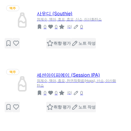
맥주
사우디 (Southie)
정제수, 맥아, 호프, 효모, 산소, 이산화탄소
0
0
0
(
0
)
취향 평가
노트 작성
맥주
세션아이피에이 (Session IPA)
정제수, 맥아, 효모, 천연착향료(Hops), 산소, 이산화
탄소
0
0
0
(
0
)
취향 평가
노트 작성