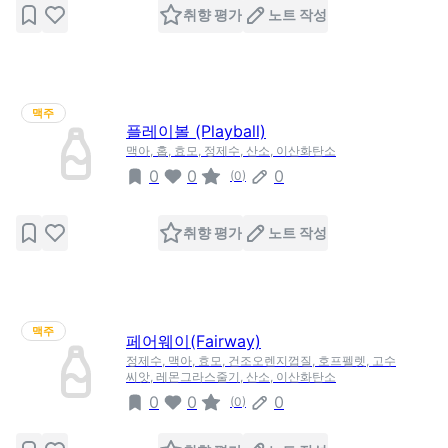
취향 평가
노트 작성
맥주
플레이볼 (Playball)
맥아, 홉, 효모, 정제수, 산소, 이산화탄소
0
0
0
(
0
)
취향 평가
노트 작성
맥주
페어웨이(Fairway)
정제수, 맥아, 효모, 건조오렌지껍질, 호프펠렛, 고수
씨앗, 레몬그라스줄기, 산소, 이산화탄소
0
0
0
(
0
)