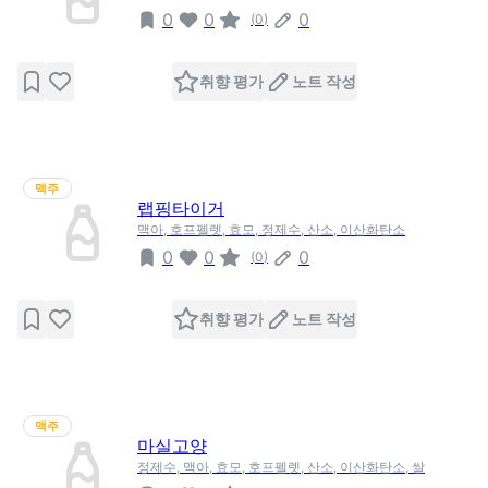
0
0
0
(
0
)
취향 평가
노트 작성
맥주
랩핑타이거
맥아, 호프펠렛, 효모, 정제수, 산소, 이산화탄소
0
0
0
(
0
)
취향 평가
노트 작성
맥주
마실고양
정제수, 맥아, 효모, 호프펠렛, 산소, 이산화탄소, 쌀