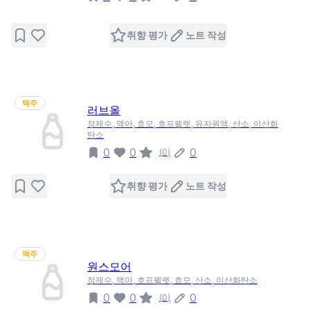
취향 평가
노트 작성
맥주
러브올
정제수, 맥아, 효모, 호프펠렛, 유자원액, 산소, 이산화
탄소
0
0
0
(
0
)
취향 평가
노트 작성
맥주
원스모어
정제수, 맥아, 호프펠렛, 효모, 산소, 이산화탄소
0
0
0
(
0
)