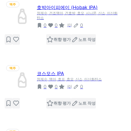
맥주
호박아이피에이 (Hobak IPA)
정제수, 건조맥아, 건호박, 효모, 시나몬, 산소, 이산화
탄소
0
0
0
(
0
)
취향 평가
노트 작성
맥주
코스모스 IPA
정제수, 맥아, 호프, 효모, 산소, 이산화탄소
0
0
0
(
0
)
취향 평가
노트 작성