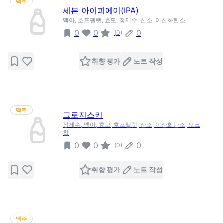
맥주
세븐 아이피에이(IPA)
맥아, 호프펠렛, 효모, 정제수, 산소, 이산화탄소
0
0
0
(
0
)
취향 평가
노트 작성
맥주
그로지스키
정제수, 맥아, 효모, 호프펠렛, 산소, 이산화탄소, 오크
칩
0
0
0
(
0
)
취향 평가
노트 작성
맥주