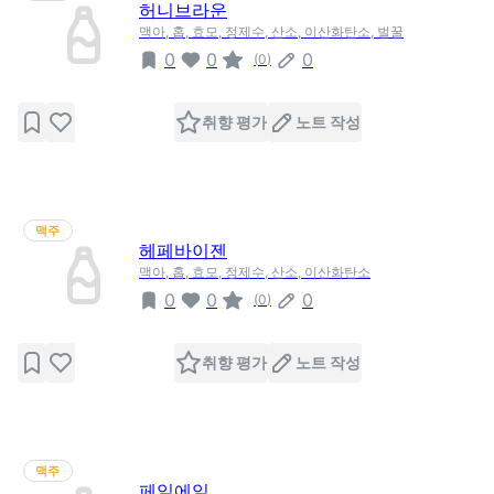
허니브라운
맥아, 홉, 효모, 정제수, 산소, 이산화탄소, 벌꿀
0
0
0
(
0
)
취향 평가
노트 작성
맥주
헤페바이젠
맥아, 홉, 효모, 정제수, 산소, 이산화탄소
0
0
0
(
0
)
취향 평가
노트 작성
맥주
페일에일