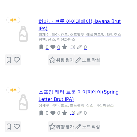
맥주
하바나 브룻 아이피에이(Havana Brut
IPA)
정제수, 맥아, 효모, 호프펠렛, 애플민트잎, 라임주스
원액, 산소, 이산화탄소
0
0
0
(
0
)
취향 평가
노트 작성
맥주
스프링 레터 브룻 아이피에이(Spring
Letter Brut IPA)
정제수, 맥아, 효모, 호프펠렛, 산소, 이산화탄소
0
0
0
(
0
)
취향 평가
노트 작성