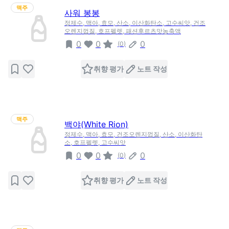
맥주
사워 봉봉
정제수, 맥아, 효모, 산소, 이산화탄소, 고수씨앗, 건조
오렌지껍질, 호프펠렛, 패션후르츠맛농축액
0
0
0
(
0
)
취향 평가
노트 작성
맥주
백야(White Rion)
정제수, 맥아, 효모, 건조오렌지껍질, 산소, 이산화탄
소, 호프펠렛, 고수씨앗
0
0
0
(
0
)
취향 평가
노트 작성