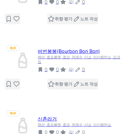
0
0
0
(
0
)
취향 평가
노트 작성
맥주
버번봉봉(Bourbon Bon Bon)
맥아, 호프펠렛, 효모, 정제수, 산소, 이산화탄소, 오크
칩
0
0
0
(
0
)
취향 평가
노트 작성
맥주
신촌라거
맥아, 호프펠렛, 효모, 정제수, 산소, 이산화탄소
0
0
0
(
0
)