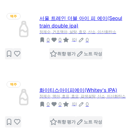
맥주
서울 트레인 더블 아이 피 에이(Seoul
train double ipa)
정제수, 건조맥아, 설탕, 효모, 산소, 이산화탄소
0
0
0
(
0
)
취향 평가
노트 작성
맥주
화이티스아이피에이(Whitey's IPA)
정제수, 맥아, 호프, 효모, 갈색설탕, 산소, 이산화탄소
0
0
0
(
0
)
취향 평가
노트 작성