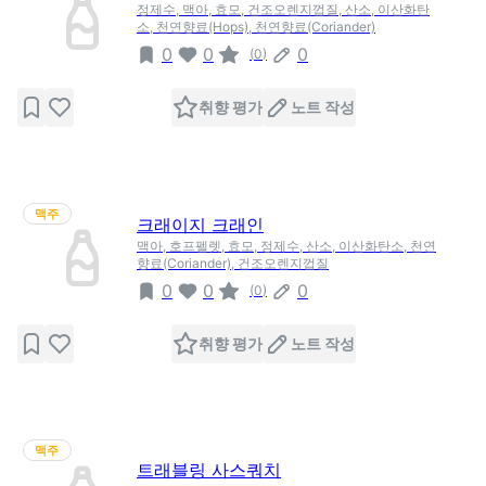
정제수, 맥아, 효모, 건조오렌지껍질, 산소, 이산화탄
소, 천연향료(Hops), 천연향료(Coriander)
0
0
0
(
0
)
취향 평가
노트 작성
맥주
크래이지 크래인
맥아, 호프펠렛, 효모, 정제수, 산소, 이산화탄소, 천연
향료(Coriander), 건조오렌지껍질
0
0
0
(
0
)
취향 평가
노트 작성
맥주
트래블링 사스쿼치