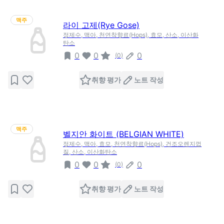
맥주
라이 고제(Rye Gose)
정제수, 맥아, 천연착향료(Hops), 효모, 산소, 이산화
탄소
0
0
0
(
0
)
취향 평가
노트 작성
맥주
벨지안 화이트 (BELGIAN WHITE)
정제수, 맥아, 효모, 천연착향료(Hops), 건조오렌지껍
질, 산소, 이산화탄소
0
0
0
(
0
)
취향 평가
노트 작성