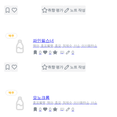
취향 평가
노트 작성
맥주
파인필스너
맥아, 호프펠렛, 효모, 정제수, 산소, 이산화탄소
0
0
0
(
0
)
취향 평가
노트 작성
맥주
모노크롬
호프펠렛, 맥아, 효모, 정제수, 이산화탄소, 산소
0
0
0
(
0
)