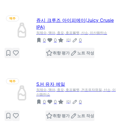
맥주
쥬시 크루즈 아이피에이(Juicy Crusie
IPA)
정제수, 맥아, 효모, 호프펠렛, 산소, 이산화탄소
0
0
0
(
0
)
취향 평가
노트 작성
맥주
S.H 유자 에일
정제수, 맥아, 효모, 호프펠렛, 건조유자껍질, 산소, 이
산화탄소
0
0
0
(
0
)
취향 평가
노트 작성