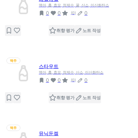
맥아, 홉, 효모, 정제수, 꿀, 산소, 이산화탄소
0
0
0
(
0
)
취향 평가
노트 작성
맥주
스타우트
맥아, 홉, 효모, 정제수, 산소, 이산화탄소
0
0
0
(
0
)
취향 평가
노트 작성
맥주
뮤닉둔켈