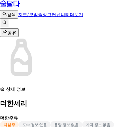
검색
지도/모임
술장고
커뮤니티
더보기
공유
술 상세 정보
더한셰리
더한주류
과실주
도수 정보 없음
용량 정보 없음
가격 정보 없음