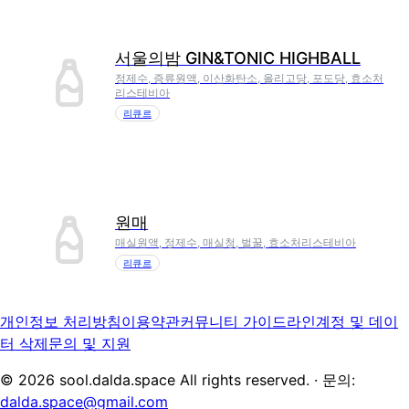
서울의밤 GIN&TONIC HIGHBALL
정제수, 증류원액, 이산화탄소, 올리고당, 포도당, 효소처
리스테비아
리큐르
원매
매실원액, 정제수, 매실청, 벌꿀, 효소처리스테비아
리큐르
개인정보 처리방침
이용약관
커뮤니티 가이드라인
계정 및 데이
터 삭제
문의 및 지원
©
2026
sool.dalda.space All rights reserved. · 문의:
dalda.space@gmail.com