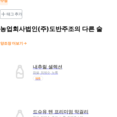
수정
태그 추가
농업회사법인(주)도반주조
의 다른 술
양조장 더보기
내추럴 셀렉션
찹쌀, 정제수, 누룩
약주
드슈유 텐 프리미엄 막걸리