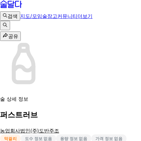
검색
지도/모임
술장고
커뮤니티
더보기
공유
술 상세 정보
퍼스트러브
농업회사법인(주)도반주조
막걸리
도수 정보 없음
용량 정보 없음
가격 정보 없음