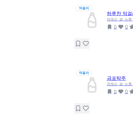
막걸리
하루찬 막걸
정제수, 쌀, 누룩
0
0
막걸리
금포탁주
정제수, 쌀, 누룩
0
0