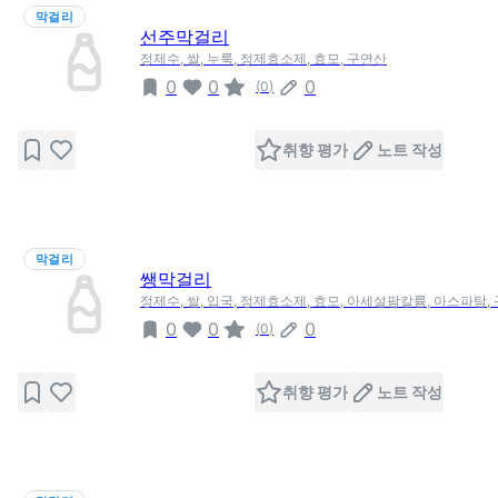
막걸리
선주막걸리
정제수, 쌀, 누룩, 정제효소제, 효모, 구연산
0
0
0
(
0
)
취향 평가
노트 작성
막걸리
쌩막걸리
정제수, 쌀, 입국, 정제효소제, 효모, 아세설팜칼륨, 아스파탐,
0
0
0
(
0
)
취향 평가
노트 작성