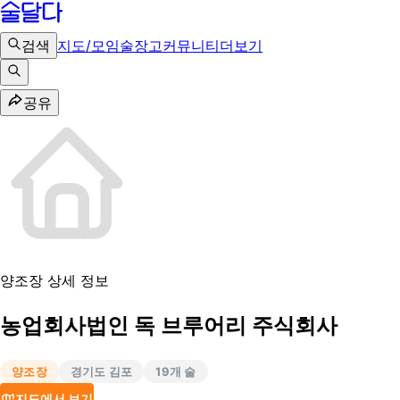
검색
지도/모임
술장고
커뮤니티
더보기
공유
양조장 상세 정보
농업회사법인 독 브루어리 주식회사
양조장
경기도 김포
19
개 술
지도에서 보기