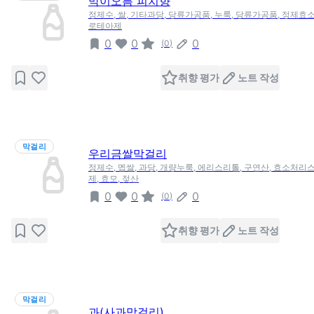
막이오름 피치향
정제수, 쌀, 기타과당, 당류가공품, 누룩, 당류가공품, 정제효소제
로테아제
0
0
0
(
0
)
취향 평가
노트 작성
막걸리
우리금쌀막걸리
정제수, 멥쌀, 과당, 개량누룩, 에리스리톨, 구연산, 효소처리
제, 효모, 젖산
0
0
0
(
0
)
취향 평가
노트 작성
막걸리
과(사과막걸리)