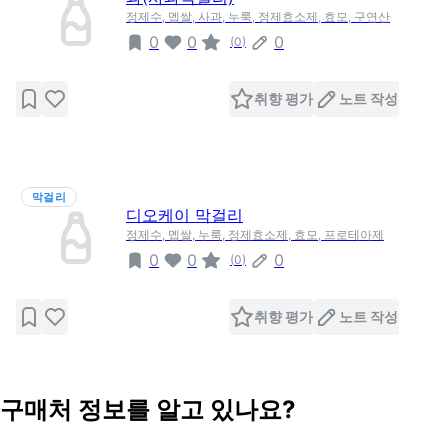
정제수, 멥쌀, 사과, 누룩, 정제효소제, 효모, 구연산
0
0
0
(
0
)
취향 평가
노트 작성
막걸리
디오케이 막걸리
정제수, 멥쌀, 누룩, 정제효소제, 효모, 프로테아제
0
0
0
(
0
)
취향 평가
노트 작성
구매처 정보를 알고 있나요?