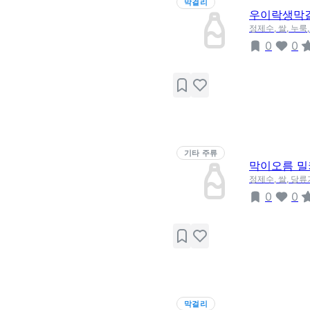
막걸리
우이락생막
정제수, 쌀, 누룩
0
0
기타 주류
막이오름 
정제수, 쌀, 당
0
0
막걸리