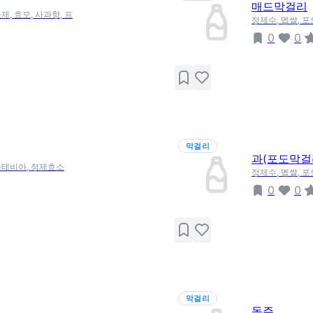
매드막걸리
, 효모, 사과향, 프
정제수, 멥쌀, 
0
0
막걸리
과(포도막걸
스테비아, 정제효소
정제수, 멥쌀, 포
0
0
막걸리
독주