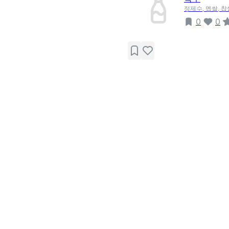
정제수, 멥쌀, 찹
0
0