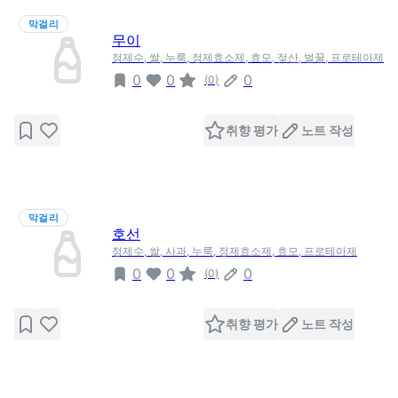
막걸리
무이
정제수, 쌀, 누룩, 정제효소제, 효모, 젖산, 벌꿀, 프로테아제
0
0
0
(
0
)
취향 평가
노트 작성
막걸리
호선
정제수, 쌀, 사과, 누룩, 정제효소제, 효모, 프로테아제
0
0
0
(
0
)
취향 평가
노트 작성