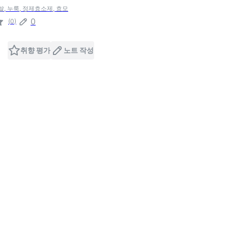
쌀, 누룩, 정제효소제, 효모
0
(
0
)
취향 평가
노트 작성