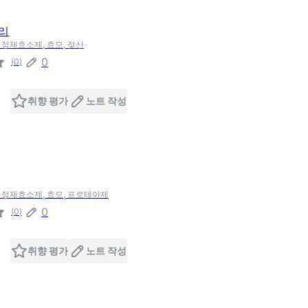
리
, 정제효소제, 효모, 젖산
0
(
0
)
취향 평가
노트 작성
, 정제효소제, 효모, 프로테아제
0
(
0
)
취향 평가
노트 작성