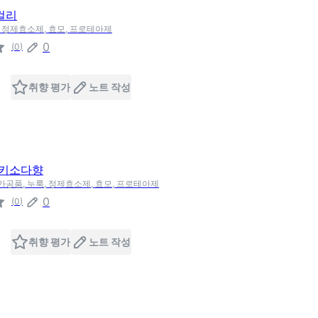
걸리
, 정제효소제, 효모, 프로테아제
0
(
0
)
취향 평가
노트 작성
밀키소다향
류가공품, 누룩, 정제효소제, 효모, 프로테아제
0
(
0
)
취향 평가
노트 작성