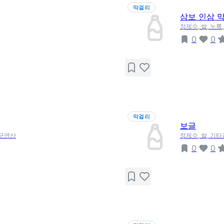
막걸리
삼보 인삼 
정제수, 쌀, 누룩
0
0
막걸리
보글
 구연산
정제수, 쌀, 기타
0
0