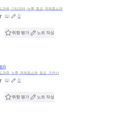
포도과육, 기타과당, 누룩, 효모, 정제효소제
0
(
0
)
취향 평가
노트 작성
리)
도과즙, 누룩, 정제효소제, 효모, 구연산
0
(
0
)
취향 평가
노트 작성