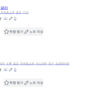
막걸리
, 정제효소제, 효모, 인삼
0
(
0
)
취향 평가
노트 작성
과당, 누룩, 효모, 정제효소제, 아스파탐, 젖산, 프로테아제
0
(
0
)
취향 평가
노트 작성