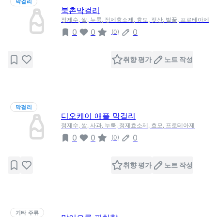
막걸리
북촌막걸리
정제수, 쌀, 누룩, 정제효소제, 효모, 젖산, 벌꿀, 프로테아제
0
0
0
(
0
)
취향 평가
노트 작성
막걸리
디오케이 애플 막걸리
정제수, 쌀, 사과, 누룩, 정제효소제, 효모, 프로테아제
0
0
0
(
0
)
취향 평가
노트 작성
기타 주류