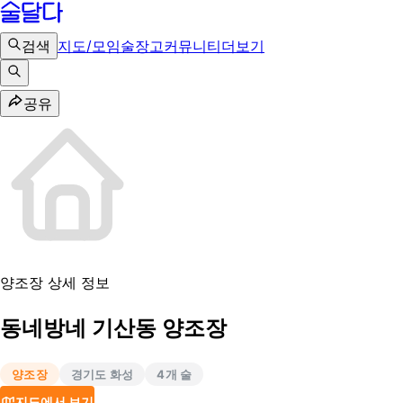
검색
지도/모임
술장고
커뮤니티
더보기
공유
양조장 상세 정보
동네방네 기산동 양조장
양조장
경기도 화성
4
개 술
지도에서 보기