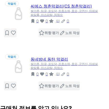
막걸리
씨에스 청춘막걸리(CS 청춘막걸리)
쌀가루, 입국, 포도당, 조효소제, 효모, 구연산, 아세설
팜칼륨, 아스파탐, 정제수
0
0
0
(
0
)
취향 평가
노트 작성
막걸리
동네방네 동탄 막걸리
쌀가루, 입국, 포도당, 조효소제, 효모, 구연산, 아세설
팜칼륨, 아스파탐, 정제수
0
0
0
(
0
)
취향 평가
노트 작성
구매처 정보를 알고 있나요?