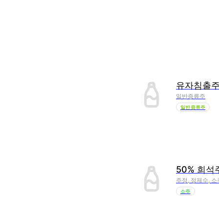
유자침출
일반증류주
일반증류주
50% 희석
주정, 정제수, 소
소주