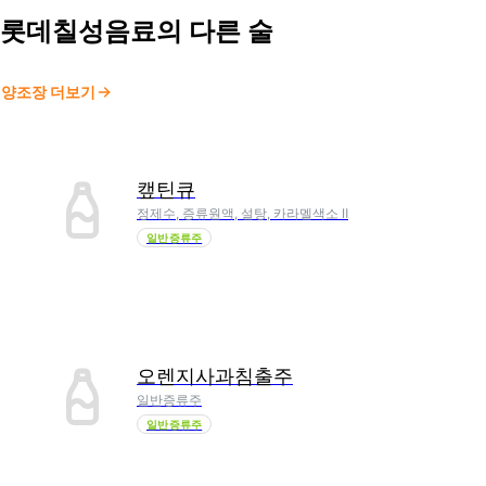
롯데칠성음료
의 다른 술
양조장 더보기
캪틴큐
정제수, 증류원액, 설탕, 카라멜색소 Ⅱ
일반증류주
오렌지사과침출주
일반증류주
일반증류주