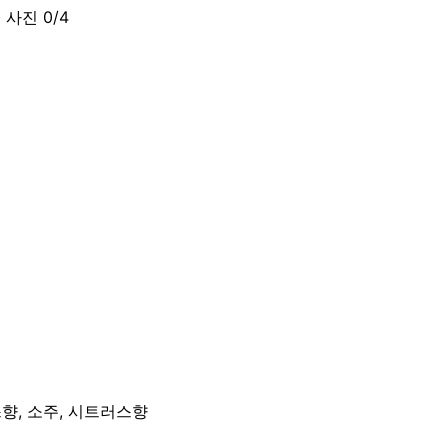
· 사진
0
/
4
향, 소주, 시트러스향