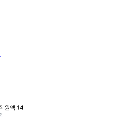
주
주 원액 14
주