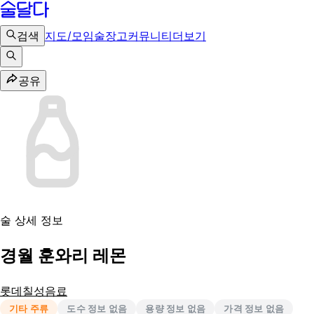
검색
지도/모임
술장고
커뮤니티
더보기
공유
술 상세 정보
경월 훈와리 레몬
롯데칠성음료
기타 주류
도수 정보 없음
용량 정보 없음
가격 정보 없음