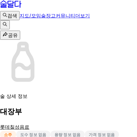
검색
지도/모임
술장고
커뮤니티
더보기
공유
술 상세 정보
대장부
롯데칠성음료
소주
도수 정보 없음
용량 정보 없음
가격 정보 없음