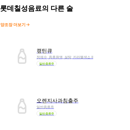
롯데칠성음료
의 다른 술
양조장 더보기
캪틴큐
정제수, 증류원액, 설탕, 카라멜색소 Ⅱ
일반증류주
오렌지사과침출주
일반증류주
일반증류주