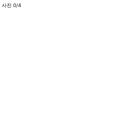
· 사진
0
/
4