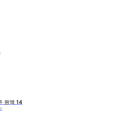
주
주 원액 14
주