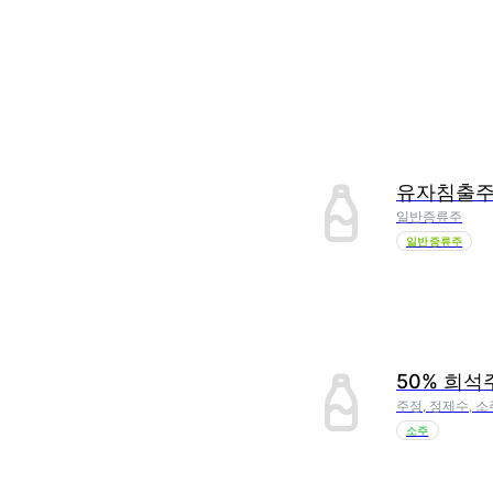
유자침출
일반증류주
일반증류주
50% 희석
주정, 정제수, 소
소주