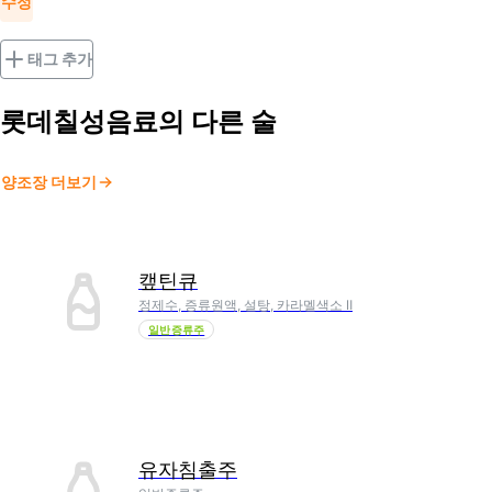
수정
태그 추가
롯데칠성음료
의 다른 술
양조장 더보기
캪틴큐
정제수, 증류원액, 설탕, 카라멜색소 Ⅱ
일반증류주
유자침출주