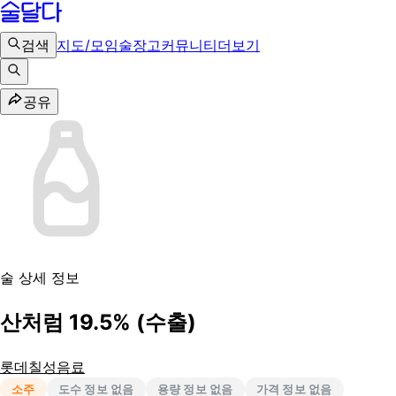
검색
지도/모임
술장고
커뮤니티
더보기
공유
술 상세 정보
산처럼 19.5% (수출)
롯데칠성음료
소주
도수 정보 없음
용량 정보 없음
가격 정보 없음