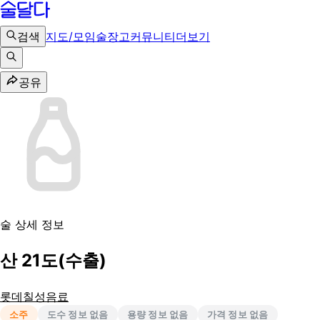
검색
지도/모임
술장고
커뮤니티
더보기
공유
술 상세 정보
산 21도(수출)
롯데칠성음료
소주
도수 정보 없음
용량 정보 없음
가격 정보 없음