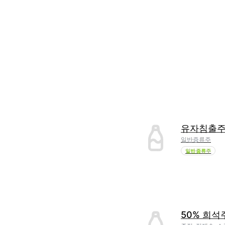
유자침출
일반증류주
일반증류주
50% 희석