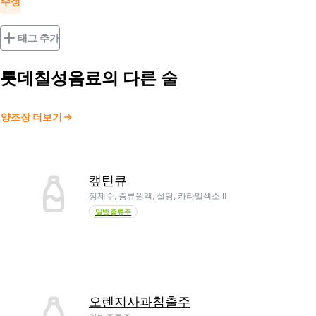
수정
태그 추가
롯데칠성음료
의 다른 술
양조장 더보기
캪틴큐
정제수, 증류원액, 설탕, 카라멜색소 Ⅱ
일반증류주
오렌지사과침출주