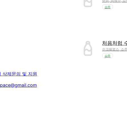
주정, 정제수, 소
소주
처음처럼 
수크랄로스, 소주
소주
터 삭제
문의 및 지원
space@gmail.com