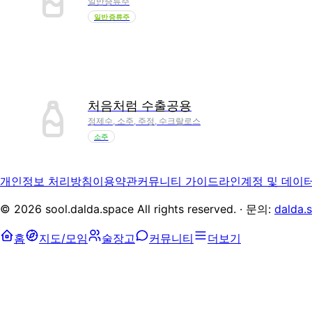
일반증류주
일반증류주
처음처럼 수출공용
정제수, 소주, 주정, 수크랄로스
소주
개인정보 처리방침
이용약관
커뮤니티 가이드라인
계정 및 데이
©
2026
sool.dalda.space All rights reserved. · 문의:
dalda.
홈
지도/모임
술장고
커뮤니티
더보기