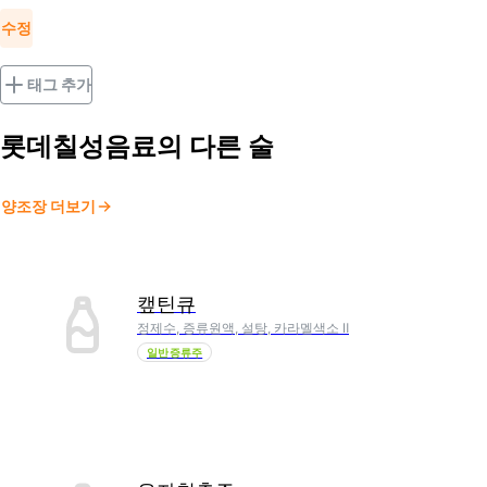
수정
태그 추가
롯데칠성음료
의 다른 술
양조장 더보기
캪틴큐
정제수, 증류원액, 설탕, 카라멜색소 Ⅱ
일반증류주