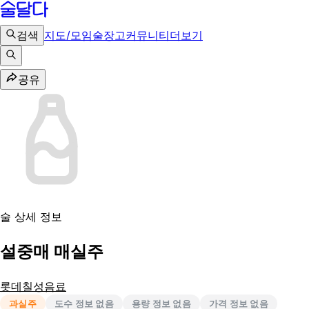
검색
지도/모임
술장고
커뮤니티
더보기
공유
술 상세 정보
설중매 매실주
롯데칠성음료
과실주
도수 정보 없음
용량 정보 없음
가격 정보 없음