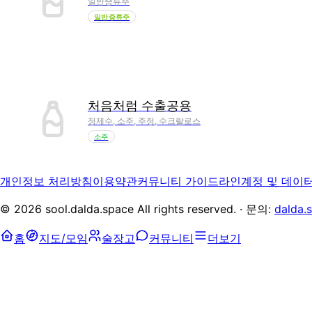
일반증류주
일반증류주
처음처럼 수출공용
정제수, 소주, 주정, 수크랄로스
소주
개인정보 처리방침
이용약관
커뮤니티 가이드라인
계정 및 데이
©
2026
sool.dalda.space All rights reserved. · 문의:
dalda.
홈
지도/모임
술장고
커뮤니티
더보기