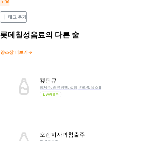
수정
태그 추가
롯데칠성음료
의 다른 술
양조장 더보기
캪틴큐
정제수, 증류원액, 설탕, 카라멜색소 Ⅱ
일반증류주
오렌지사과침출주