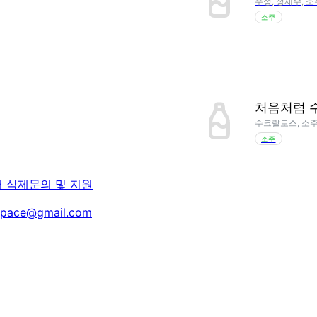
주정, 정제수, 소
소주
처음처럼 
수크랄로스, 소주
소주
터 삭제
문의 및 지원
space@gmail.com