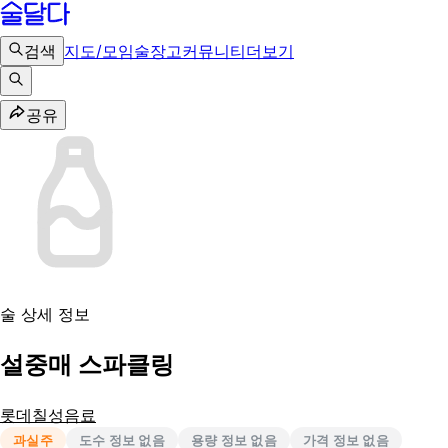
검색
지도/모임
술장고
커뮤니티
더보기
공유
술 상세 정보
설중매 스파클링
롯데칠성음료
과실주
도수 정보 없음
용량 정보 없음
가격 정보 없음