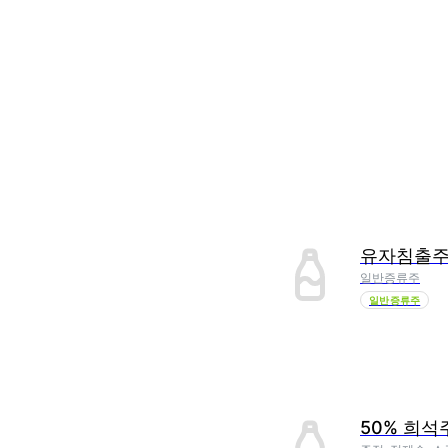
유자침출
일반증류주
일반증류주
50% 희석