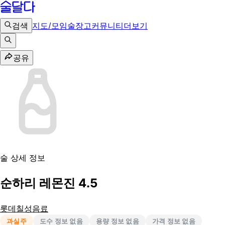
검색
지도/모임
술장고
커뮤니티
더보기
공유
술 상세 정보
순하리 레몬진 4.5
롯데칠성음료
과실주
도수 정보 없음
용량 정보 없음
가격 정보 없음