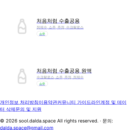
처음처럼 수출공용
정제수, 소주, 주정, 수크랄로스
소주
처음처럼 수출공용 원액
수크랄로스, 소주, 주정, 정제수
소주
개인정보 처리방침
이용약관
커뮤니티 가이드라인
계정 및 데이
터 삭제
문의 및 지원
©
2026
sool.dalda.space All rights reserved. · 문의:
dalda.space@gmail.com