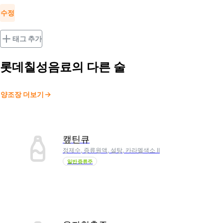
수정
태그 추가
롯데칠성음료
의 다른 술
양조장 더보기
캪틴큐
정제수, 증류원액, 설탕, 카라멜색소 Ⅱ
일반증류주