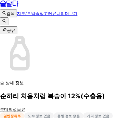
검색
지도/모임
술장고
커뮤니티
더보기
공유
술 상세 정보
순하리 처음처럼 복숭아 12%(수출용)
롯데칠성음료
일반증류주
도수 정보 없음
용량 정보 없음
가격 정보 없음