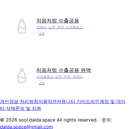
처음처럼 수출공용
정제수, 소주, 주정, 수크랄로스
소주
처음처럼 수출공용 원액
수크랄로스, 소주, 주정, 정제수
소주
개인정보 처리방침
이용약관
커뮤니티 가이드라인
계정 및 데이
터 삭제
문의 및 지원
©
2026
sool.dalda.space All rights reserved. · 문의:
dalda.space@gmail.com