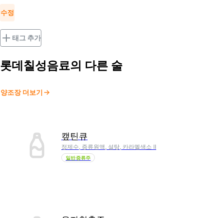
수정
태그 추가
롯데칠성음료
의 다른 술
양조장 더보기
캪틴큐
정제수, 증류원액, 설탕, 카라멜색소 Ⅱ
일반증류주