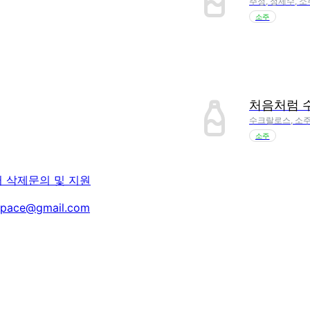
주정, 정제수, 소
소주
처음처럼 
수크랄로스, 소주
소주
터 삭제
문의 및 지원
space@gmail.com