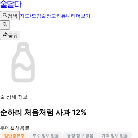
검색
지도/모임
술장고
커뮤니티
더보기
공유
술 상세 정보
순하리 처음처럼 사과 12%
롯데칠성음료
일반증류주
도수 정보 없음
용량 정보 없음
가격 정보 없음