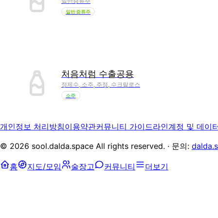
일반증류주
일반증류주
처음처럼 수출공용
정제수, 소주, 주정, 수크랄로스
소주
개인정보 처리방침
이용약관
커뮤니티 가이드라인
계정 및 데이
©
2026
sool.dalda.space All rights reserved. · 문의:
dalda.
홈
지도/모임
술장고
커뮤니티
더보기