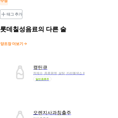
수정
태그 추가
롯데칠성음료
의 다른 술
양조장 더보기
캪틴큐
정제수, 증류원액, 설탕, 카라멜색소 Ⅱ
일반증류주
오렌지사과침출주