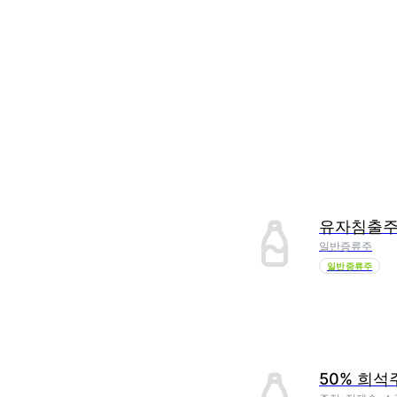
유자침출
일반증류주
일반증류주
50% 희석