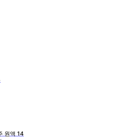
주
주 원액 14