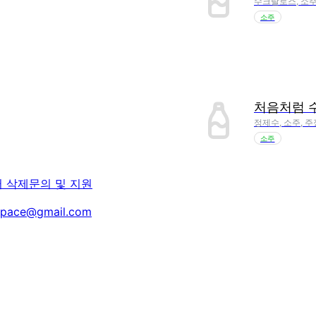
수크랄로스, 소주
소주
처음처럼 
정제수, 소주, 
소주
터 삭제
문의 및 지원
space@gmail.com