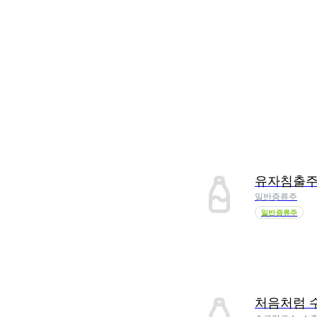
유자침출
일반증류주
일반증류주
처음처럼 