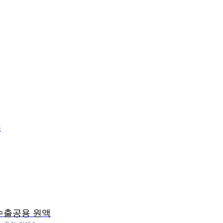
주
수출공용 원액