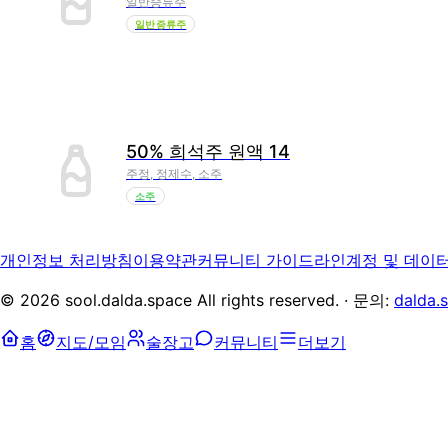
일반증류주
일반증류주
50% 희석주 원액 14
주정, 정제수, 소주
소주
개인정보 처리방침
이용약관
커뮤니티 가이드라인
계정 및 데이
©
2026
sool.dalda.space All rights reserved. · 문의:
dalda.
홈
지도/모임
술장고
커뮤니티
더보기