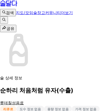
검색
지도/모임
술장고
커뮤니티
더보기
공유
술 상세 정보
순하리 처음처럼 유자(수출)
롯데칠성음료
리큐르
도수 정보 없음
용량 정보 없음
가격 정보 없음