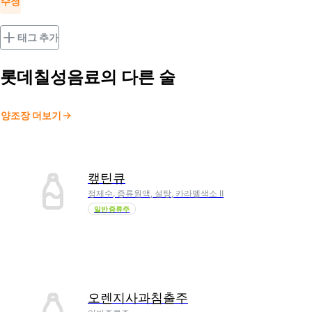
수정
태그 추가
롯데칠성음료
의 다른 술
양조장 더보기
캪틴큐
정제수, 증류원액, 설탕, 카라멜색소 Ⅱ
일반증류주
오렌지사과침출주