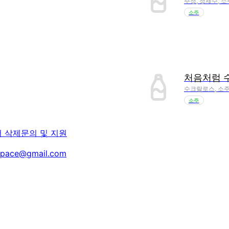
주정, 정제수, 소
소주
처음처럼 
수크랄로스, 소주
소주
터 삭제
문의 및 지원
space@gmail.com