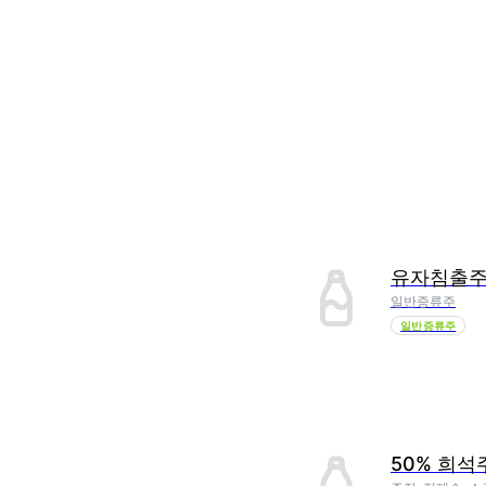
유자침출
일반증류주
일반증류주
50% 희석