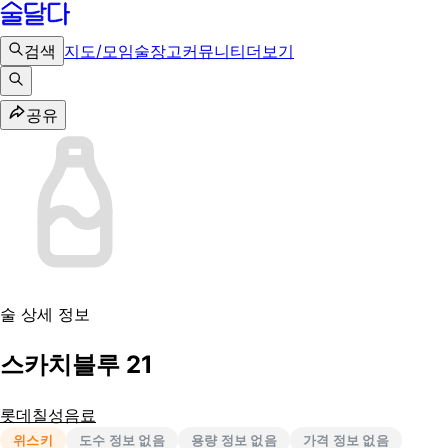
검색
지도/모임
술장고
커뮤니티
더보기
공유
술 상세 정보
스카치블루 21
롯데칠성음료
위스키
도수 정보 없음
용량 정보 없음
가격 정보 없음