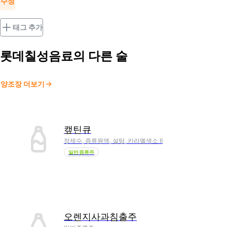
수정
태그 추가
롯데칠성음료
의 다른 술
양조장 더보기
캪틴큐
정제수, 증류원액, 설탕, 카라멜색소 Ⅱ
일반증류주
오렌지사과침출주