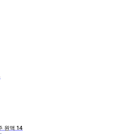
주
주 원액 14