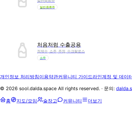
일반증류주
일반증류주
처음처럼 수출공용
정제수, 소주, 주정, 수크랄로스
소주
개인정보 처리방침
이용약관
커뮤니티 가이드라인
계정 및 데이
©
2026
sool.dalda.space All rights reserved. · 문의:
dalda.
홈
지도/모임
술장고
커뮤니티
더보기