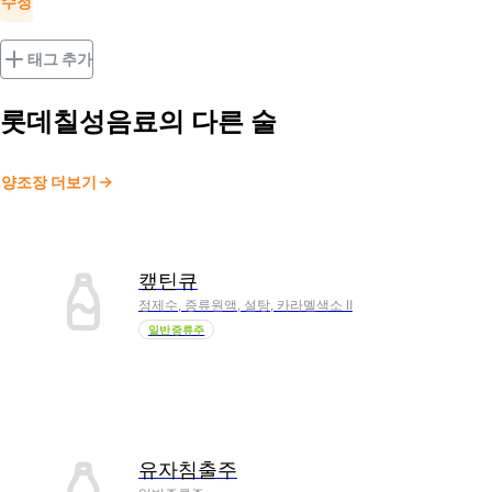
수정
태그 추가
롯데칠성음료
의 다른 술
양조장 더보기
캪틴큐
정제수, 증류원액, 설탕, 카라멜색소 Ⅱ
일반증류주
유자침출주