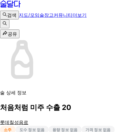
검색
지도/모임
술장고
커뮤니티
더보기
공유
술 상세 정보
처음처럼 미주 수출 20
롯데칠성음료
소주
도수 정보 없음
용량 정보 없음
가격 정보 없음