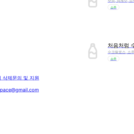
주정, 정제수, 소
소주
처음처럼 
수크랄로스, 소주
소주
터 삭제
문의 및 지원
space@gmail.com