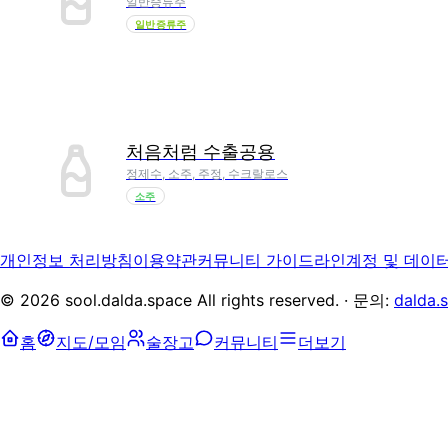
일반증류주
일반증류주
처음처럼 수출공용
정제수, 소주, 주정, 수크랄로스
소주
개인정보 처리방침
이용약관
커뮤니티 가이드라인
계정 및 데이
©
2026
sool.dalda.space All rights reserved. · 문의:
dalda.
홈
지도/모임
술장고
커뮤니티
더보기