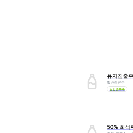
유자침출
일반증류주
일반증류주
50% 희석