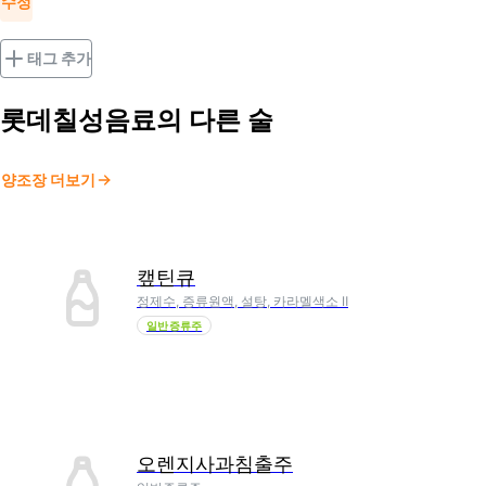
수정
태그 추가
롯데칠성음료
의 다른 술
양조장 더보기
캪틴큐
정제수, 증류원액, 설탕, 카라멜색소 Ⅱ
일반증류주
오렌지사과침출주