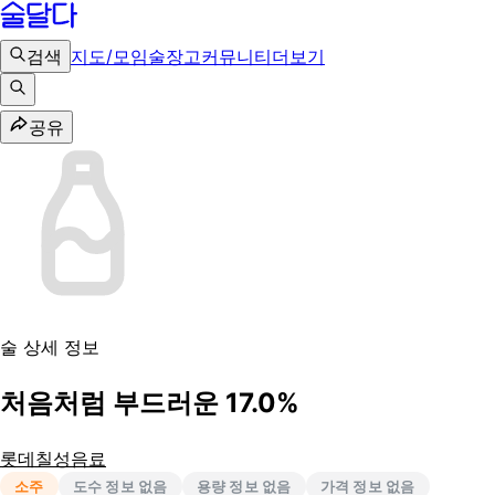
검색
지도/모임
술장고
커뮤니티
더보기
공유
술 상세 정보
처음처럼 부드러운 17.0%
롯데칠성음료
소주
도수 정보 없음
용량 정보 없음
가격 정보 없음