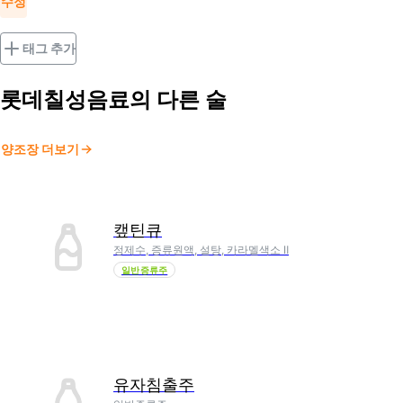
수정
태그 추가
롯데칠성음료
의 다른 술
양조장 더보기
캪틴큐
정제수, 증류원액, 설탕, 카라멜색소 Ⅱ
일반증류주
유자침출주