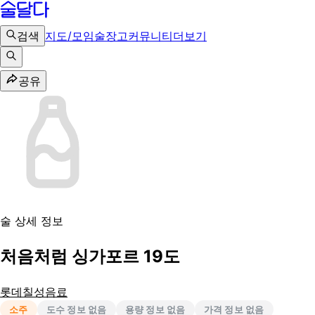
검색
지도/모임
술장고
커뮤니티
더보기
공유
술 상세 정보
처음처럼 싱가포르 19도
롯데칠성음료
소주
도수 정보 없음
용량 정보 없음
가격 정보 없음