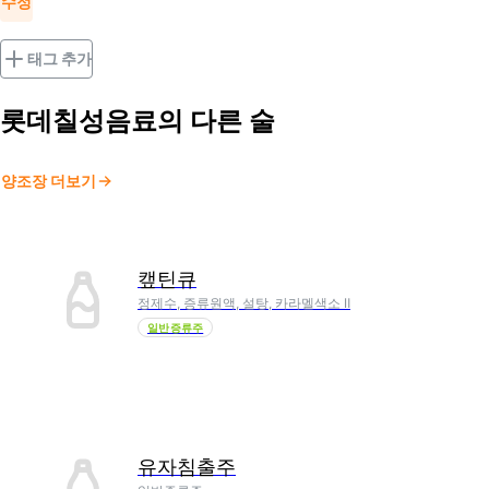
수정
태그 추가
롯데칠성음료
의 다른 술
양조장 더보기
캪틴큐
정제수, 증류원액, 설탕, 카라멜색소 Ⅱ
일반증류주
유자침출주