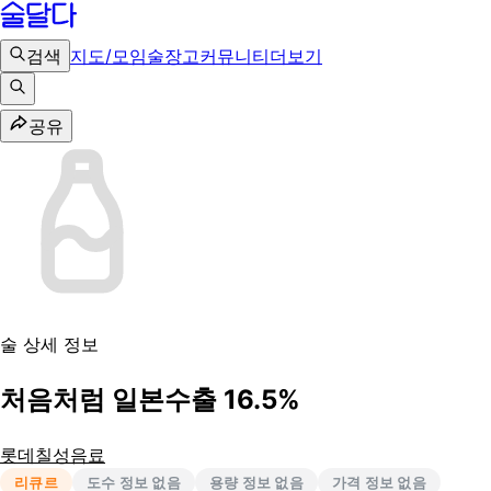
검색
지도/모임
술장고
커뮤니티
더보기
공유
술 상세 정보
처음처럼 일본수출 16.5%
롯데칠성음료
리큐르
도수 정보 없음
용량 정보 없음
가격 정보 없음