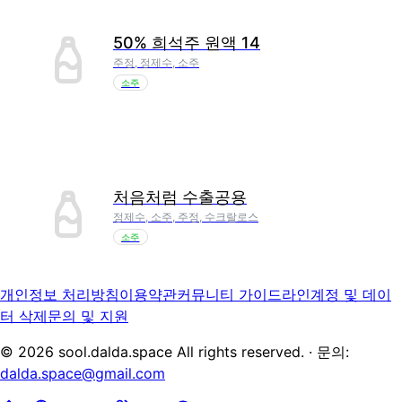
50% 희석주 원액 14
주정, 정제수, 소주
소주
처음처럼 수출공용
정제수, 소주, 주정, 수크랄로스
소주
개인정보 처리방침
이용약관
커뮤니티 가이드라인
계정 및 데이
터 삭제
문의 및 지원
©
2026
sool.dalda.space All rights reserved. · 문의:
dalda.space@gmail.com