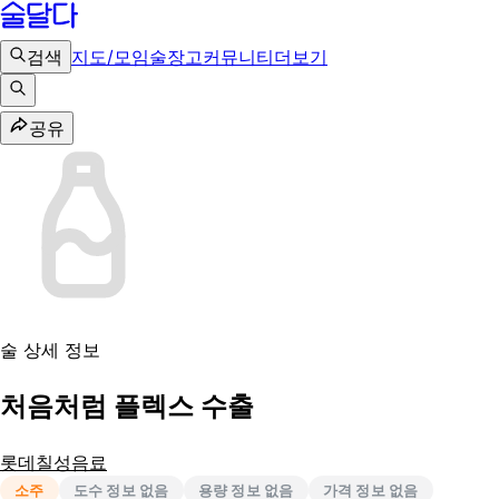
검색
지도/모임
술장고
커뮤니티
더보기
공유
술 상세 정보
처음처럼 플렉스 수출
롯데칠성음료
소주
도수 정보 없음
용량 정보 없음
가격 정보 없음