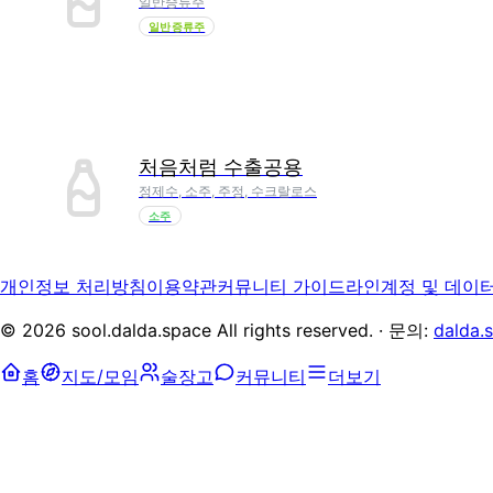
일반증류주
일반증류주
처음처럼 수출공용
정제수, 소주, 주정, 수크랄로스
소주
개인정보 처리방침
이용약관
커뮤니티 가이드라인
계정 및 데이
©
2026
sool.dalda.space All rights reserved. · 문의:
dalda.
홈
지도/모임
술장고
커뮤니티
더보기