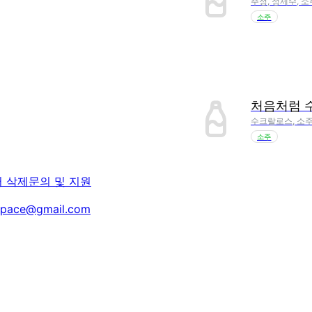
주정, 정제수, 소
소주
처음처럼 
수크랄로스, 소주
소주
터 삭제
문의 및 지원
space@gmail.com