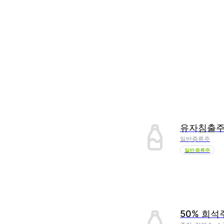
유자침출
일반증류주
일반증류주
50% 희석