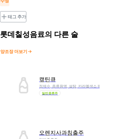
수정
태그 추가
롯데칠성음료
의 다른 술
양조장 더보기
캪틴큐
정제수, 증류원액, 설탕, 카라멜색소 Ⅱ
일반증류주
오렌지사과침출주