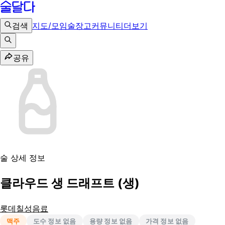
검색
지도/모임
술장고
커뮤니티
더보기
공유
술 상세 정보
클라우드 생 드래프트 (생)
롯데칠성음료
맥주
도수 정보 없음
용량 정보 없음
가격 정보 없음