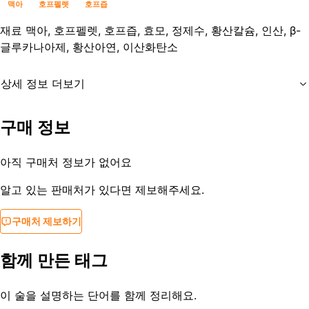
맥아
호프펠렛
호프즙
재료
맥아, 호프펠렛, 호프즙, 효모, 정제수, 황산칼슘, 인산, β-
글루카나아제, 황산아연, 이산화탄소
상세 정보 더보기
유통기한
제조일로부터 3개월
구매 정보
등록일
2020-04-30
아직 구매처 정보가 없어요
알고 있는 판매처가 있다면 제보해주세요.
구매처 제보하기
함께 만든 태그
이 술을 설명하는 단어를 함께 정리해요.