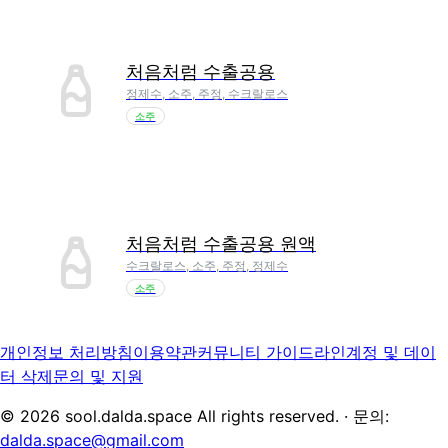
처음처럼 수출공용
정제수, 소주, 주정, 수크랄로스
소주
처음처럼 수출공용 원액
수크랄로스, 소주, 주정, 정제수
소주
개인정보 처리방침
이용약관
커뮤니티 가이드라인
계정 및 데이
터 삭제
문의 및 지원
©
2026
sool.dalda.space All rights reserved. · 문의:
dalda.space@gmail.com