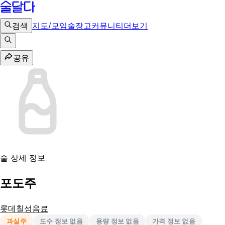
검색
지도/모임
술장고
커뮤니티
더보기
공유
술 상세 정보
포도주
롯데칠성음료
과실주
도수 정보 없음
용량 정보 없음
가격 정보 없음