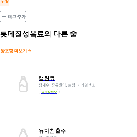
수정
태그 추가
롯데칠성음료
의 다른 술
양조장 더보기
캪틴큐
정제수, 증류원액, 설탕, 카라멜색소 Ⅱ
일반증류주
유자침출주