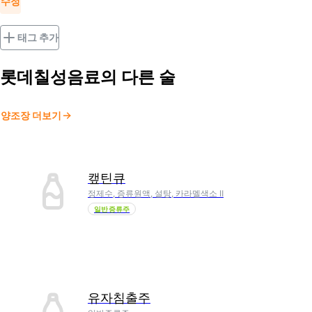
수정
태그 추가
롯데칠성음료
의 다른 술
양조장 더보기
캪틴큐
정제수, 증류원액, 설탕, 카라멜색소 Ⅱ
일반증류주
유자침출주