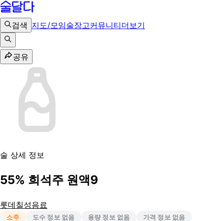
검색
지도/모임
술장고
커뮤니티
더보기
공유
술 상세 정보
55% 희석주 원액9
롯데칠성음료
소주
도수 정보 없음
용량 정보 없음
가격 정보 없음