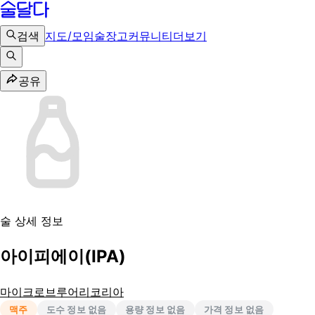
검색
지도/모임
술장고
커뮤니티
더보기
공유
술 상세 정보
아이피에이(IPA)
마이크로브루어리코리아
맥주
도수 정보 없음
용량 정보 없음
가격 정보 없음