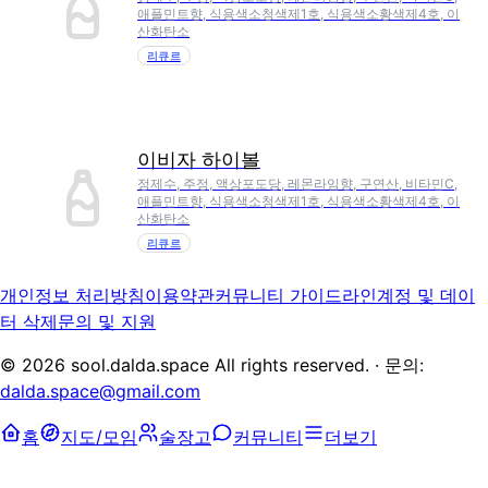
애플민트향, 식용색소청색제1호, 식용색소황색제4호, 이
산화탄소
리큐르
이비자 하이볼
정제수, 주정, 액상포도당, 레몬라임향, 구연산, 비타민C,
애플민트향, 식용색소청색제1호, 식용색소황색제4호, 이
산화탄소
리큐르
개인정보 처리방침
이용약관
커뮤니티 가이드라인
계정 및 데이
터 삭제
문의 및 지원
©
2026
sool.dalda.space All rights reserved. · 문의:
dalda.space@gmail.com
홈
지도/모임
술장고
커뮤니티
더보기