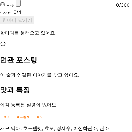
사진
0
/
300
· 사진
0
/
4
한마디 남기기
한마디를 불러오고 있어요…
연관 포스팅
이 술과 연결된 이야기를 찾고 있어요.
맛과 특징
아직 등록된 설명이 없어요.
맥아
호프펠렛
효모
재료
맥아, 호프펠렛, 효모, 정제수, 이산화탄소, 산소