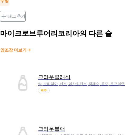
수정
태그 추가
마이크로브루어리코리아
의 다른 술
양조장 더보기
크라운클래식
쌀, 보리맥아, 산소, 이산화탄소, 정제수, 효모, 호프펠렛
맥주
크라운블랙