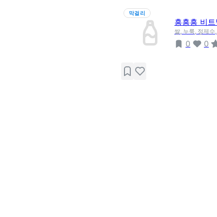
막걸리
흥흥흥 비
쌀, 누룩, 정제수
0
0