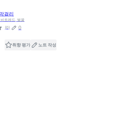
트막걸리
, 비트레드, 벌꿀
0
(
0
)
취향 평가
노트 작성