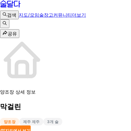
검색
지도/모임
술장고
커뮤니티
더보기
공유
양조장 상세 정보
막걸린
양조장
제주 제주
3
개 술
지도에서 보기