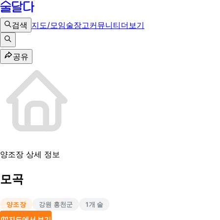
검색
지도/모임
술장고
커뮤니티
더보기
공유
양조장 상세 정보
모곡
양조장
강원 홍천군
1
개 술
지도에서 보기