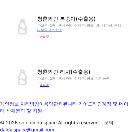
청춘와인 복숭아(수출용)
과실주, 설탕, 액상과당, 정제수, 향료, DL-사과산, 복사
나무열매농축액
과실주
청춘와인 리치(수출용)
과실주, 설탕, 액상과당, 정제수, 향료, 리치농축
과실주
개인정보 처리방침
이용약관
커뮤니티 가이드라인
계정 및 데이
터 삭제
문의 및 지원
©
2026
sool.dalda.space All rights reserved. · 문의:
dalda.space@gmail.com