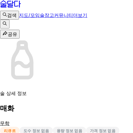
검색
지도/모임
술장고
커뮤니티
더보기
공유
술 상세 정보
매화
무학
리큐르
도수 정보 없음
용량 정보 없음
가격 정보 없음