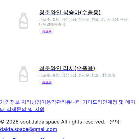
청춘와인 복숭아(수출용)
과실주, 설탕, 액상과당, 정제수, 향료, DL-사과산, 복사
나무열매농축액
과실주
청춘와인 리치(수출용)
과실주, 설탕, 액상과당, 정제수, 향료, 리치농축
과실주
개인정보 처리방침
이용약관
커뮤니티 가이드라인
계정 및 데이
터 삭제
문의 및 지원
©
2026
sool.dalda.space All rights reserved. · 문의:
dalda.space@gmail.com