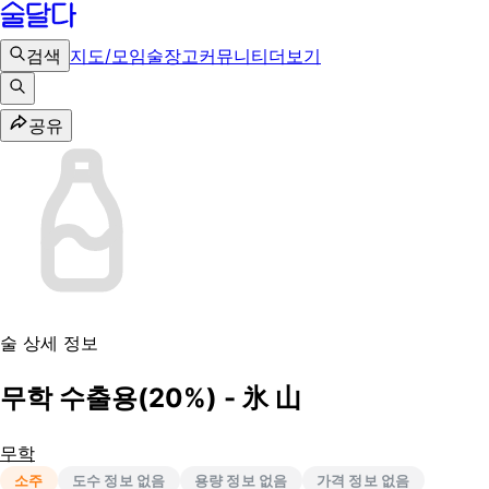
검색
지도/모임
술장고
커뮤니티
더보기
공유
술 상세 정보
무학 수출용(20%) - 氷 山
무학
소주
도수 정보 없음
용량 정보 없음
가격 정보 없음