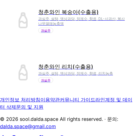
청춘와인 복숭아(수출용)
과실주, 설탕, 액상과당, 정제수, 향료, DL-사과산, 복사
나무열매농축액
과실주
청춘와인 리치(수출용)
과실주, 설탕, 액상과당, 정제수, 향료, 리치농축
과실주
개인정보 처리방침
이용약관
커뮤니티 가이드라인
계정 및 데이
터 삭제
문의 및 지원
©
2026
sool.dalda.space All rights reserved. · 문의:
dalda.space@gmail.com