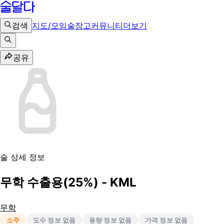
검색
지도/모임
술장고
커뮤니티
더보기
공유
술 상세 정보
무학 수출용(25%) - KML
무학
소주
도수 정보 없음
용량 정보 없음
가격 정보 없음