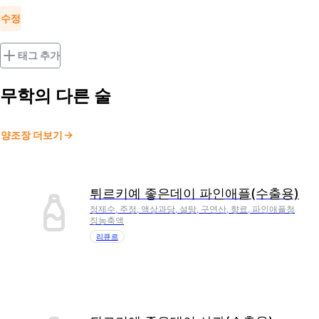
수정
태그 추가
무학
의 다른 술
양조장 더보기
튀르키예 좋은데이 파인애플(수출용)
정제수, 주정, 액상과당, 설탕, 구연산, 향료, 파인애플청
징농축액
리큐르