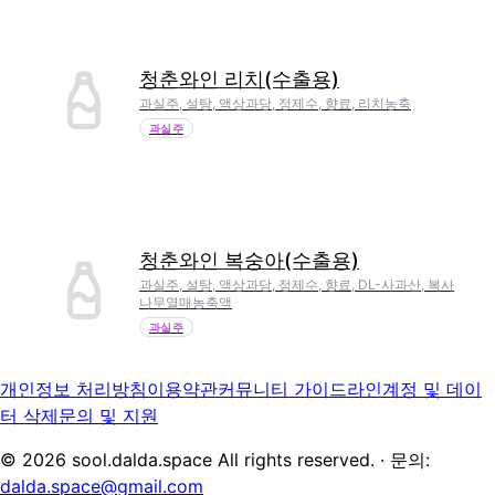
청춘와인 리치(수출용)
과실주, 설탕, 액상과당, 정제수, 향료, 리치농축
과실주
청춘와인 복숭아(수출용)
과실주, 설탕, 액상과당, 정제수, 향료, DL-사과산, 복사
나무열매농축액
과실주
개인정보 처리방침
이용약관
커뮤니티 가이드라인
계정 및 데이
터 삭제
문의 및 지원
©
2026
sool.dalda.space All rights reserved. · 문의:
dalda.space@gmail.com