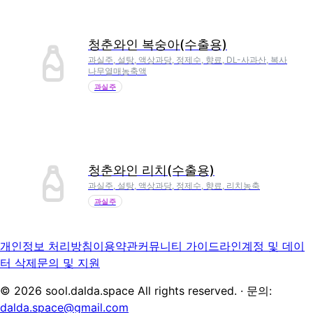
청춘와인 복숭아(수출용)
과실주, 설탕, 액상과당, 정제수, 향료, DL-사과산, 복사
나무열매농축액
과실주
청춘와인 리치(수출용)
과실주, 설탕, 액상과당, 정제수, 향료, 리치농축
과실주
개인정보 처리방침
이용약관
커뮤니티 가이드라인
계정 및 데이
터 삭제
문의 및 지원
©
2026
sool.dalda.space All rights reserved. · 문의:
dalda.space@gmail.com