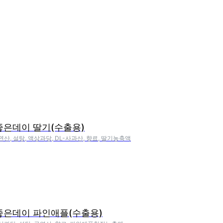
좋은데이 딸기(수출용)
연산, 설탕, 액상과당, DL-사과산, 향료, 딸기농축액
좋은데이 파인애플(수출용)