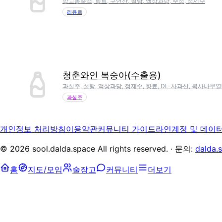
망고농축액, 향료, 구연산, 설탕, 액상과당, 주정, 정제수
리큐르
청춘와인 복숭아(수출용)
과실주, 설탕, 액상과당, 정제수, 향료, DL-사과산, 복사나
과실주
개인정보 처리방침
이용약관
커뮤니티 가이드라인
계정 및 데이
©
2026
sool.dalda.space All rights reserved. · 문의:
dalda.
홈
지도/모임
술장고
커뮤니티
더보기