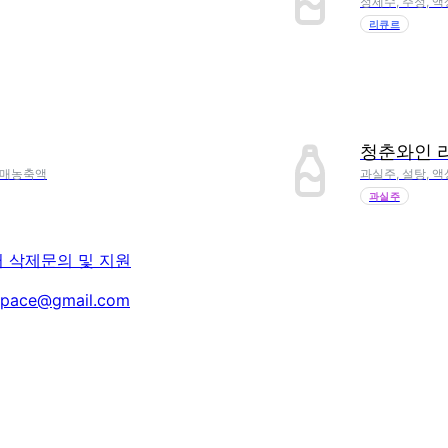
정제수, 주정, 
리큐르
청춘와인 
무열매농축액
과실주, 설탕, 액
과실주
터 삭제
문의 및 지원
space@gmail.com