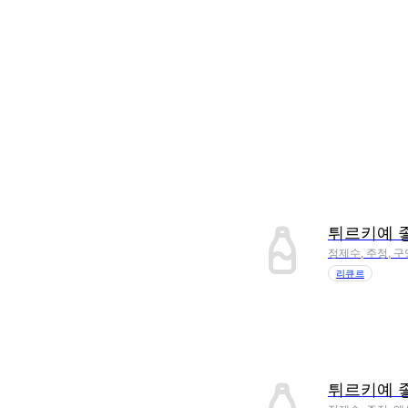
튀르키예 
정제수, 주정, 구
리큐르
튀르키예 