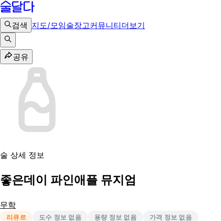
검색
지도/모임
술장고
커뮤니티
더보기
공유
술 상세 정보
좋은데이 파인애플 뮤지엄
무학
리큐르
도수 정보 없음
용량 정보 없음
가격 정보 없음