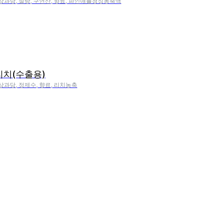
액상과당, 설탕, 구연산, 향료, 파인애플청징농축액
리치(수출용)
상과당, 정제수, 향료, 리치농축