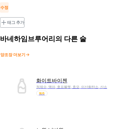
수정
태그 추가
바네하임브루어리
의 다른 술
양조장 더보기
화이트바이젠
정제수, 맥아, 호프펠렛, 효모, 이산화탄소, 산소
맥주