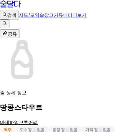
검색
지도/모임
술장고
커뮤니티
더보기
공유
술 상세 정보
땅콩스타우트
바네하임브루어리
맥주
도수 정보 없음
용량 정보 없음
가격 정보 없음