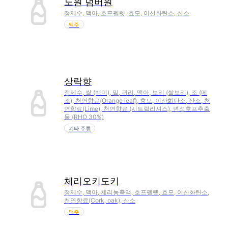
노원 넘버원
정제수, 맥아, 호프펠렛, 효모, 이산화탄소, 산소
맥주
상락향
정제수, 쌀 (백미), 밀, 귀리, 맥아, 보리 (쌀보리), 조 (메
조), 천연향료(Orange leaf), 효모, 이산화탄소, 산소, 천
연향료(Lime), 천연향료 (시트럴리셔스), 변성호프추출
물 (RHO 30%)
기타 주류
체리오키도키
정제수, 맥아, 체리농축액, 호프펠렛, 효모, 이산화탄소,
천연향료(Cork, oak), 산소
맥주