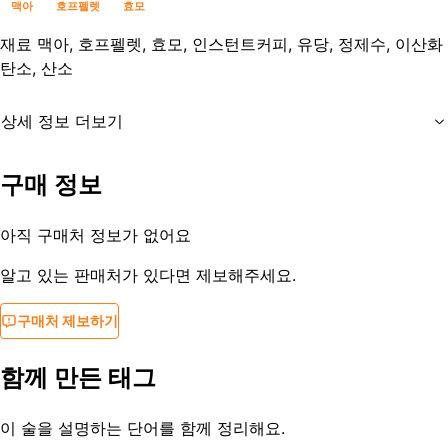
맥아
호프펠렛
효모
재료
맥아, 호프펠렛, 효모, 인스턴트커피, 유당, 정제수, 이산화
탄소, 산소
상세 정보 더보기
유통기한
제조일로부터 12개월
구매 정보
등록일
2020-03-17
아직 구매처 정보가 없어요
알고 있는 판매처가 있다면 제보해주세요.
구매처 제보하기
함께 만든 태그
이 술을 설명하는 단어를 함께 정리해요.