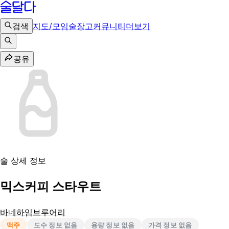
검색
지도/모임
술장고
커뮤니티
더보기
공유
술 상세 정보
믹스커피 스타우트
바네하임브루어리
맥주
도수 정보 없음
용량 정보 없음
가격 정보 없음