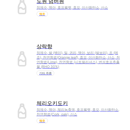
노원 넘버원
정제수, 맥아, 호프펠렛, 효모, 이산화탄소, 산소
맥주
상락향
정제수, 쌀 (백미), 밀, 귀리, 맥아, 보리 (쌀보리), 조 (메
조), 천연향료(Orange leaf), 효모, 이산화탄소, 산소, 천
연향료(Lime), 천연향료 (시트럴리셔스), 변성호프추출
물 (RHO 30%)
기타 주류
체리오키도키
정제수, 맥아, 체리농축액, 호프펠렛, 효모, 이산화탄소,
천연향료(Cork, oak), 산소
맥주